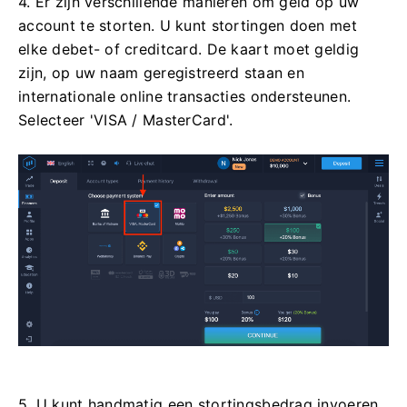
4. Er zijn verschillende manieren om geld op uw
account te storten. U kunt stortingen doen met
elke debet- of creditcard. De kaart moet geldig
zijn, op uw naam geregistreerd staan ​​en
internationale online transacties ondersteunen.
Selecteer 'VISA / MasterCard'.
5. U kunt handmatig een stortingsbedrag invoeren