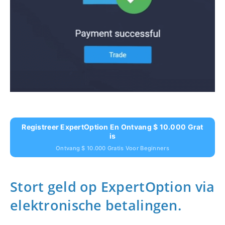
Registreer ExpertOption En Ontvang $ 10.000 Grat
Is
Ontvang $ 10.000 Gratis Voor Beginners
Stort geld op ExpertOption via
elektronische betalingen.