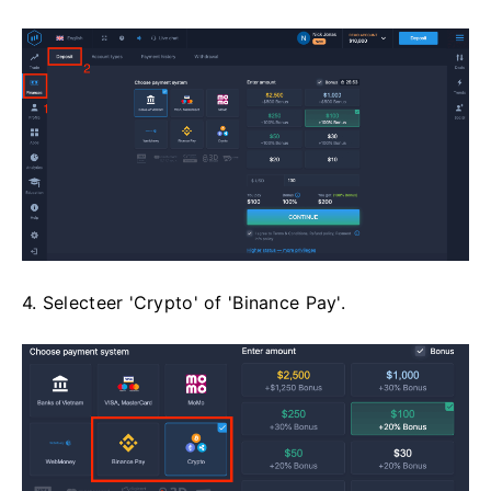
4. Selecteer 'Crypto' of 'Binance Pay'.