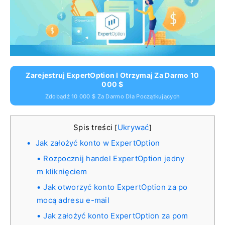
Zarejestruj ExpertOption I Otrzymaj Za Darmo 10
000 $
Zdobądź 10 000 $ Za Darmo Dla Początkujących
Spis treści
Ukrywać
[
]
Jak założyć konto w ExpertOption
Rozpocznij handel ExpertOption jedny
m kliknięciem
Jak otworzyć konto ExpertOption za po
mocą adresu e-mail
Jak założyć konto ExpertOption za pom