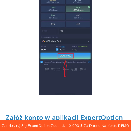
Załóż konto w aplikacji ExpertOption
na Androida
Zarejestruj Się ExpertOption Zdobądź 10 000 $ Za Darmo Na Konto DEMO