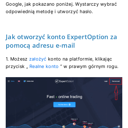
Google, jak pokazano poniżej. Wystarczy wybrać
odpowiednią metodę i utworzyć hasło.
Jak otworzyć konto ExpertOption za
pomocą adresu e-mail
1. Możesz
założyć
konto na platformie, klikając
przycisk „
Realne konto
” w prawym górnym rogu.