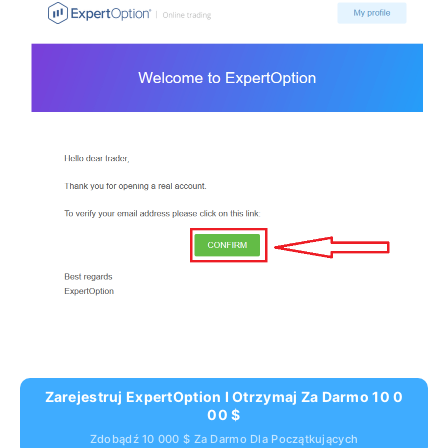
Zarejestruj ExpertOption I Otrzymaj Za Darmo 10 0
00 $
Zdobądź 10 000 $ Za Darmo Dla Początkujących