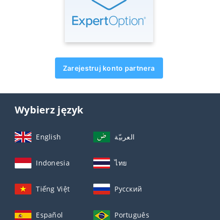
Zarejestruj konto partnera
Wybierz język
English
العربيّة
Indonesia
ไทย
Tiếng Việt
Русский
Español
Português