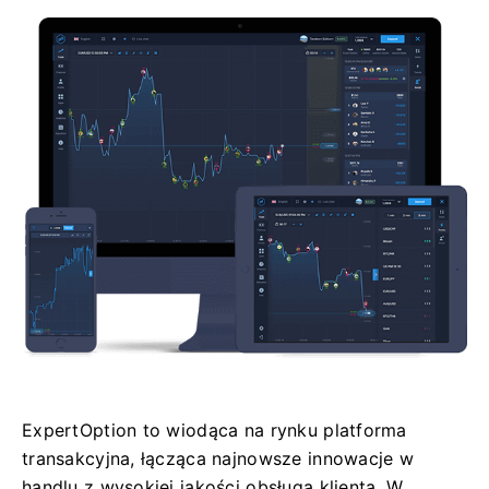
ExpertOption to wiodąca na rynku platforma
transakcyjna, łącząca najnowsze innowacje w
handlu z wysokiej jakości obsługą klienta. W