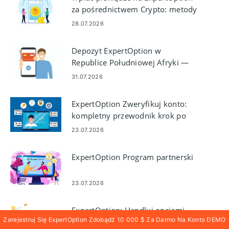
za pośrednictwem Crypto: metody
i ograniczenia
28.07.2026
Depozyt ExpertOption w
Republice Południowej Afryki —
Visa/Mastercard, Skrill, Neteller,
31.07.2026
Crypto
ExpertOption Zweryfikuj konto:
kompletny przewodnik krok po
kroku dotyczący weryfikacji
23.07.2026
tożsamości i dokumentów
ExpertOption Program partnerski
23.07.2026
ExpertOption: Handluj opcjami
Zarejestruj Się ExpertOption Zdobądź 10 000 $ Za Darmo Na Konto DEMO
binarnymi i wypłacaj pieniądze