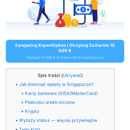
Zarejestruj ExpertOption I Otrzymaj Za Darmo 10
000 $
Zdobądź 10 000 $ Za Darmo Dla Początkujących
Spis treści
Ukrywać
[
]
Jak dokonać wpłaty w Singapurze?
Karty bankowe (VISA/MasterCard)
Płatności elektroniczne
Krypto
Wyższy status — więcej przywilejów
Typy kont