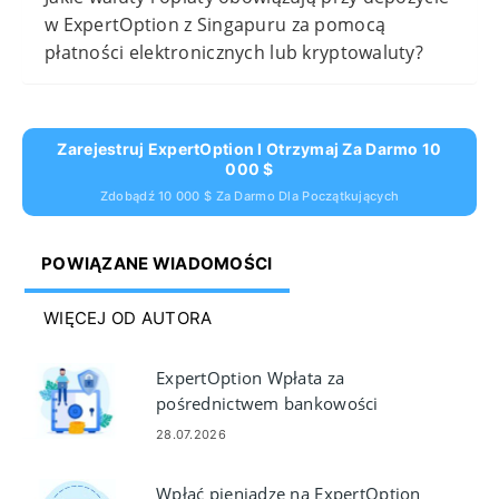
w ExpertOption z Singapuru za pomocą
płatności elektronicznych lub kryptowaluty?
Zarejestruj ExpertOption I Otrzymaj Za Darmo 10
000 $
Zdobądź 10 000 $ Za Darmo Dla Początkujących
POWIĄZANE WIADOMOŚCI
WIĘCEJ OD AUTORA
ExpertOption Wpłata za
pośrednictwem bankowości
internetowej: metody i
28.07.2026
ograniczenia
Wpłać pieniądze na ExpertOption