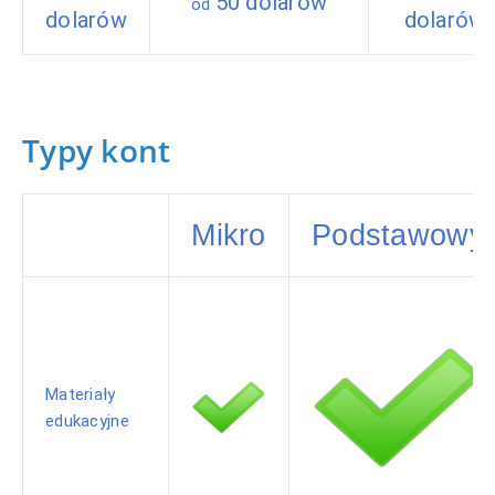
50 dolarów
od
dolarów
dolarów
Typy kont
Mikro
Podstawowy
Materiały
edukacyjne