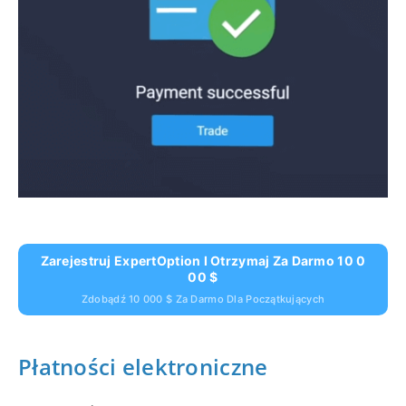
Zarejestruj ExpertOption I Otrzymaj Za Darmo 10 0
00 $
Zdobądź 10 000 $ Za Darmo Dla Początkujących
Płatności elektroniczne