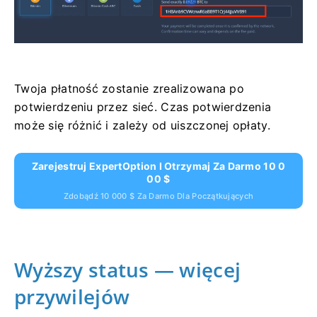
Twoja płatność zostanie zrealizowana po
potwierdzeniu przez sieć. Czas potwierdzenia
może się różnić i zależy od uiszczonej opłaty.
Zarejestruj ExpertOption I Otrzymaj Za Darmo 10 0
00 $
Zdobądź 10 000 $ Za Darmo Dla Początkujących
Wyższy status — więcej
przywilejów