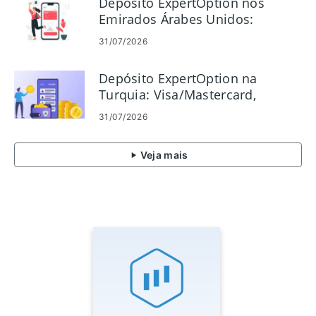
Depósito ExpertOption nos
Emirados Árabes Unidos:
Visa/Mastercard, pagamentos
31/07/2026
eletrônicos e criptografia
Depósito ExpertOption na
Turquia: Visa/Mastercard,
pagamentos eletrônicos e
31/07/2026
criptomoeda
Veja mais