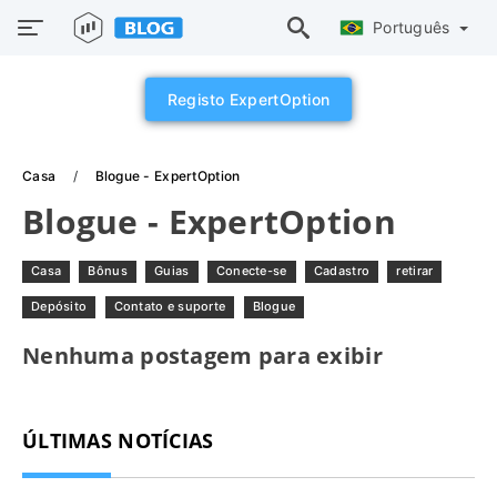
Português
Registo ExpertOption
Casa
Blogue - ExpertOption
Blogue - ExpertOption
Casa
Bônus
Guias
Conecte-se
Cadastro
retirar
Depósito
Contato e suporte
Blogue
Nenhuma postagem para exibir
ÚLTIMAS NOTÍCIAS