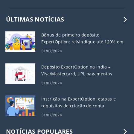
ÚLTIMAS NOTÍCIAS
Bônus de primeiro depósito
ExpertOption: reivindique até 120% em
seu depósito
31/07/2026
Depósito ExpertOption na Índia –
Visa/Mastercard, UPI, pagamentos
eletrônicos e criptografia
31/07/2026
Inscrição na ExpertOption: etapas e
requisitos de criação de conta
31/07/2026
NOTÍCIAS POPULARES