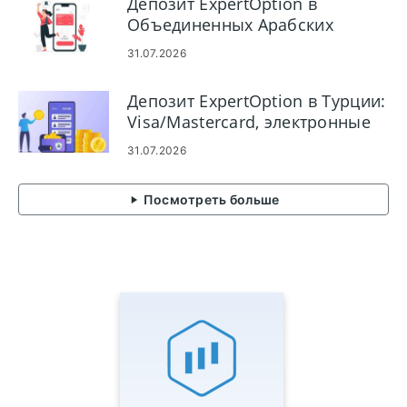
Депозит ExpertOption в
Объединенных Арабских
Эмиратах: Visa/Mastercard,
31.07.2026
электронные платежи и
криптовалюта
Депозит ExpertOption в Турции:
Visa/Mastercard, электронные
платежи и криптовалюта
31.07.2026
Посмотреть больше