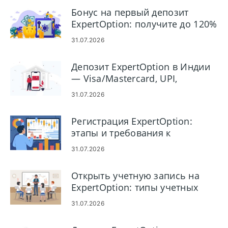
Бонус на первый депозит
ExpertOption: получите до 120%
на свой депозит
31.07.2026
Депозит ExpertOption в Индии
— Visa/Mastercard, UPI,
электронные платежи и
31.07.2026
криптовалюта
Регистрация ExpertOption:
этапы и требования к
созданию учетной записи
31.07.2026
Открыть учетную запись на
ExpertOption: типы учетных
записей и этапы настройки
31.07.2026