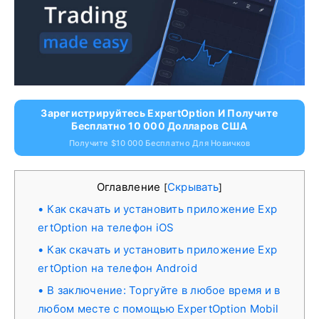
Зарегистрируйтесь ExpertOption И Получите
Бесплатно 10 000 Долларов США
Получите $10 000 Бесплатно Для Новичков
Оглавление
Скрывать
[
]
Как скачать и установить приложение Exp
ertOption на телефон iOS
Как скачать и установить приложение Exp
ertOption на телефон Android
В заключение: Торгуйте в любое время и в
любом месте с помощью ExpertOption Mobil