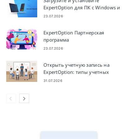
Загрузите и установите
ExpertOption для ПК с Windows и
macOS
23.07.2026
ExpertOption Партнерская
программа
23.07.2026
Открыть учетную запись на
ExpertOption: типы учетных
записей и этапы настройки
31.07.2026