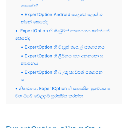
කෙසේද?
ExpertOption Android යෙදුමට ලොග් ව
න්නේ කෙසේද
ExpertOption හි ගිණුමක් සත්‍යාපනය කරන්නේ
කෙසේද
ExpertOption හි විද්‍යුත් තැපැල් සත්‍යාපනය
ExpertOption හි ලිපිනය සහ අනන්‍යතා ස
ත්‍යාපනය
ExpertOption හි බැංකු කාඩ්පත් සත්‍යාපන
ය
නිගමනය: ExpertOption හි සත්‍යාපිත ප්‍රවේශය ස
මඟ ඔබේ වෙළඳාම සුරක්ෂිත කරන්න