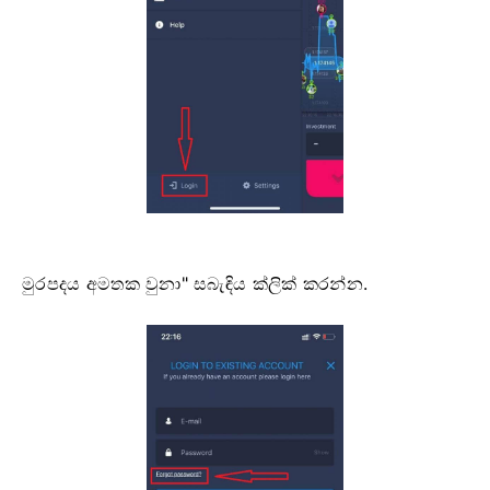
මුරපදය අමතක වුනා" සබැඳිය ක්ලික් කරන්න.