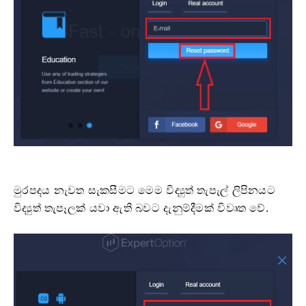
මුරපදය නැවත සැකසීමට මෙම විද්‍යුත් තැපැල් ලිපිනයට
විද්‍යුත් තැපෑලක් යවා ඇති බවට දැනුම්දීමක් විවෘත වේ.