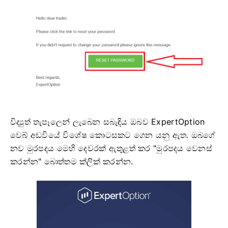
විද්‍යුත් තැපෑලෙන් ලැබෙන සබැඳිය ඔබව ExpertOption
වෙබ් අඩවියේ විශේෂ කොටසකට ගෙන යනු ඇත. ඔබගේ
නව මුරපදය මෙහි දෙවරක් ඇතුළත් කර "මුරපදය වෙනස්
කරන්න" බොත්තම ක්ලික් කරන්න.