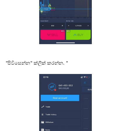
"පිවිසෙන්න" ක්ලික් කරන්න. "