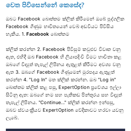
වෙත
පිවිසෙන්නේ කෙසේද?
ඔබට Facebook බොත්තම ක්ලික් කිරීමෙන් ඔබේ පුද්ගලික
Facebook ගිණුම භාවිතයෙන් වෙබ් අඩවියට පිවිසිය
හැකිය. 1.
Facebook
බොත්තම
ක්ලික් කරන්න
2. Facebook පිවිසුම් කවුළුව විවෘත වනු
ඇත, එහිදී ඔබ Facebook හි ලියාපදිංචි වීමට භාවිතා කළ
ඔබගේ විද්‍යුත් තැපැල් ලිපිනය ඇතුළත් කිරීමට අවශ්‍ය වනු
ඇත
3. ඔබගේ Facebook ගිණුමෙන් මුරපදය ඇතුළත්
කරන්න
4. "Log In" මත ක්ලික් කරන්න.
ඔබ "Log in"
බොත්තම ක්ලික් කළ පසු, ExpertOption ප්‍රවේශය ඉල්ලා
සිටිනු ඇත: ඔබගේ නම සහ පැතිකඩ පින්තූරය සහ විද්‍යුත්
තැපැල් ලිපිනය. "Continue..." ක්ලික් කරන්න
ඉන්පසු,
ඔබව ස්වයංක්‍රීයව ExpertOption වේදිකාවට හරවා යවනු
ලැබේ.