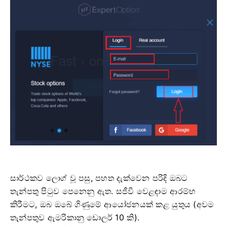
සාර්ථකව ලොග් වූ පසු, පහත දැක්වෙන පරිදි ඔබට
තැන්පතු පිටුව පෙනෙනු ඇත. සජීවී වෙළඳාම ආරම්භ
කිරීමට, ඔබ ඔබේ ගිණුමේ ආයෝජනයක් කළ යුතුය (අවම
තැන්පතුව ඇමරිකානු ඩොලර් 10 කි).