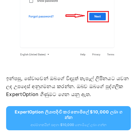
ඉන්පසු, සේවාවෙන් ඔබගේ විද්‍යුත් තැපැල් ලිපිනයට යවන
ලද උපදෙස් අනුගමනය කරන්න. ඔබව ඔබගේ පුද්ගලික
ExpertOption ගිණුමට ගෙන යනු ඇත.
ExpertOption ලියාපදිංචි කර නොමිලේ $10,000 ලබා ග
න්න
ආරම්භකයින් සඳහා $10,000 නොමිලේ ලබා ගන්න