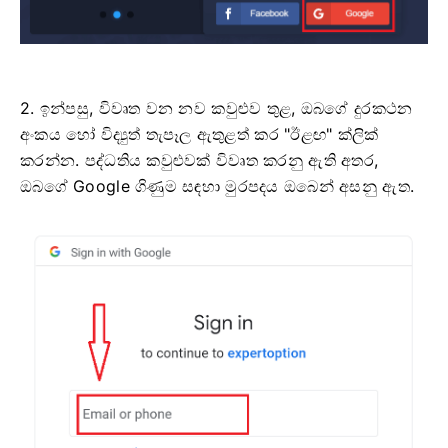
2. ඉන්පසු, විවෘත වන නව කවුළුව තුළ, ඔබගේ දුරකථන
අංකය හෝ විද්‍යුත් තැපෑල ඇතුළත් කර "ඊළඟ" ක්ලික්
කරන්න. පද්ධතිය කවුළුවක් විවෘත කරනු ඇති අතර,
ඔබගේ Google ගිණුම සඳහා මුරපදය ඔබෙන් අසනු ඇත.