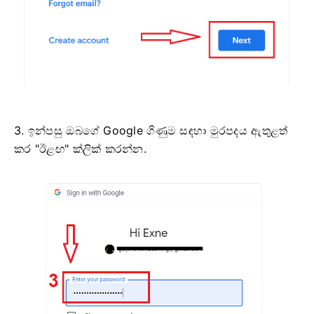
3. ඉන්පසු ඔබගේ Google ගිණුම සඳහා මුරපදය ඇතුළත්
කර "ඊළඟ" ක්ලික් කරන්න.