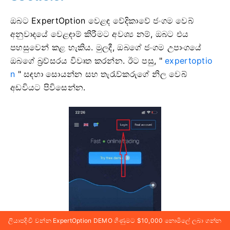
ඔබට ExpertOption වෙළඳ වේදිකාවේ ජංගම වෙබ්
අනුවාදයේ වෙළඳාම් කිරීමට අවශ්‍ය නම්, ඔබට එය
පහසුවෙන් කළ හැකිය. මුලදී, ඔබගේ ජංගම උපාංගයේ
ඔබගේ බ්‍රව්සරය විවෘත කරන්න. ඊට පසු, "
expertoptio
n
" සඳහා සොයන්න සහ තැරැව්කරුගේ නිල වෙබ්
අඩවියට පිවිසෙන්න.
ලියාපදිංචි වන්න ExpertOption DEMO ගිණුමට $10,000 නොමිලේ ලබා ගන්න