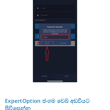
ExpertOption ජංගම වෙබ් අඩවියට
පිවිසෙන්න