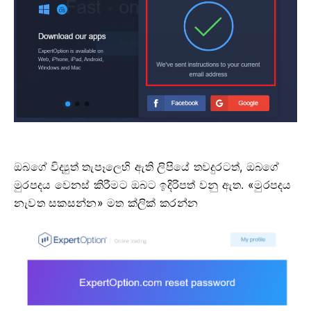
ඔබගේ විද්‍යුත් තැපෑලෙහි ඇති ලිපියේ තවදුරටත්, ඔබගේ
මුරපදය වෙනස් කිරීමට ඔබට ඉදිරිපත් වනු ඇත. «මුරපදය
නැවත සකසන්න» මත ක්ලික් කරන්න