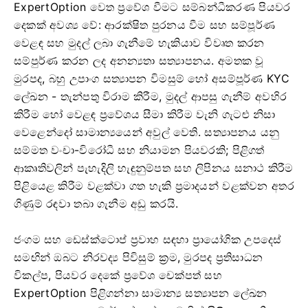
ExpertOption වෙත ප්‍රවේශ වීමට සම්බන්ධීකරණ පියවර
දෙකක් අවශ්‍ය වේ: ආරක්ෂිත පුරනය වීම සහ සම්පූර්ණ
වෙළඳ සහ මුදල් ලබා ගැනීමේ හැකියාව විවෘත කරන
සම්පුර්ණ කරන ලද අනන්‍යතා සත්‍යාපනය. අමතක වූ
මුරපද, බහු උපාංග සත්‍යාපන විමසුම් හෝ අසම්පූර්ණ KYC
ලේඛන - තැන්පතු විරාම කිරීම, මුදල් ආපසු ගැනීම් අවහිර
කිරීම හෝ වෙළඳ ප්‍රවේශය සීමා කිරීම වැනි ගැටළු නිසා
වෙළෙන්දෝ සාමාන්‍යයෙන් අවුල් වෙති. සත්‍යාපනය යනු
සම්මත වංචා-විරෝධී සහ නියාමන පියවරකි; පිළිගත්
ආකෘතිවලින් පැහැදිලි හැඳුනුම්පත සහ ලිපිනය සනාථ කිරීම
පිළියෙළ කිරීම වළක්වා ගත හැකි ප්‍රමාදයන් වළක්වන අතර
ගිණුම් රඳවා තබා ගැනීම අඩු කරයි.
ජංගම සහ ඩෙස්ක්ටොප් ප්‍රවාහ සඳහා ප්‍රායෝගික උපදෙස්
සමඟින් ඔබට නිරවද්‍ය පිවිසුම් ක්‍රම, මුරපද ප්‍රතිසාධන
විකල්ප, පියවර දෙකේ ප්‍රවේශ චෙක්පත් සහ
ExpertOption පිළිගන්නා සාමාන්‍ය සත්‍යාපන ලේඛන