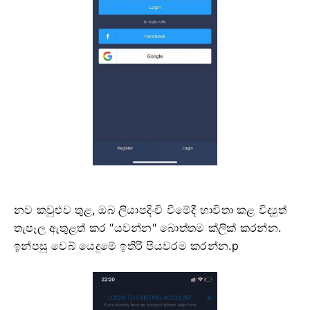
නව කවුළුව තුළ, ඔබ ලියාපදිංචි වීමේදී භාවිතා කළ විද්‍යුත්
තැපෑල ඇතුළත් කර "යවන්න" බොත්තම ක්ලික් කරන්න.
ඉන්පසු වෙබ් යෙදුමේ ඉතිරි පියවරම කරන්න.p