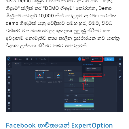
ඔබට Demo ගිණුම භාවිතා කිරීමට අවශ්‍ය නම්, "සැබෑ
ගිණුම" ක්ලික් කර "DEMO ගිණුම" තෝරන්න, Demo
ගිණුමේ ඩොලර් 10,000 කින් වෙළඳාම ආරම්භ කරන්න.
demo ගිණුමක් යනු වේදිකාව සමඟ හුරු වීමට, විවිධ
වත්කම් මත ඔබේ වෙළඳ කුසලතා පුහුණු කිරීමට සහ
අවදානම් නොමැතිව තත්‍ය කාලීන ප්‍රස්ථාරයක නව යාන්ත්‍ර
විද්‍යාව උත්සාහ කිරීමට ඔබට මෙවලමකි.
Facebook භාවිතයෙන් ExpertOption