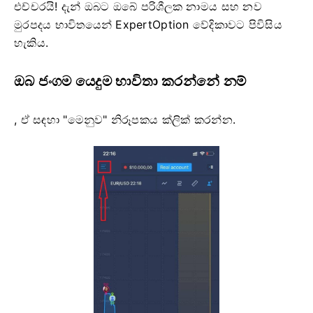
එච්චරයි! දැන් ඔබට ඔබේ පරිශීලක නාමය සහ නව
මුරපදය භාවිතයෙන් ExpertOption වේදිකාවට පිවිසිය
හැකිය.
ඔබ ජංගම යෙදුම භාවිතා කරන්නේ නම්
, ඒ සඳහා "මෙනුව" නිරූපකය ක්ලික් කරන්න.