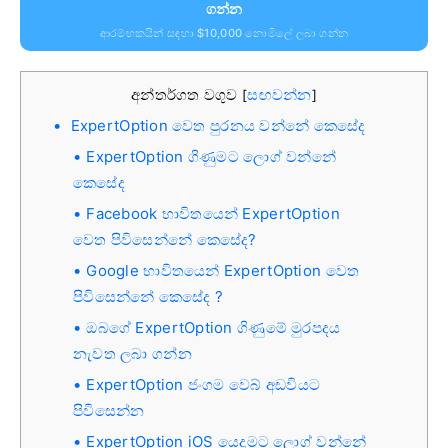
ගන්න
ආරම්භකයින් සඳහා $10,000 නොමිලේ ලබා ගන්න
අන්තර්ගත වගුව
සඟවන්න
[
]
ExpertOption වෙත පුරනය වන්නේ කෙසේද
ExpertOption ගිණුමට ලොග් වන්නේ
කෙසේද
Facebook භාවිතයෙන් ExpertOption
වෙත පිවිසෙන්නේ කෙසේද?
Google භාවිතයෙන් ExpertOption වෙත
පිවිසෙන්නේ කෙසේද ?
ඔබගේ ExpertOption ගිණුමේ මුරපදය
නැවත ලබා ගන්න
ExpertOption ජංගම වෙබ් අඩවියට
පිවිසෙන්න
ExpertOption iOS යෙදුමට ලොග් වන්නේ