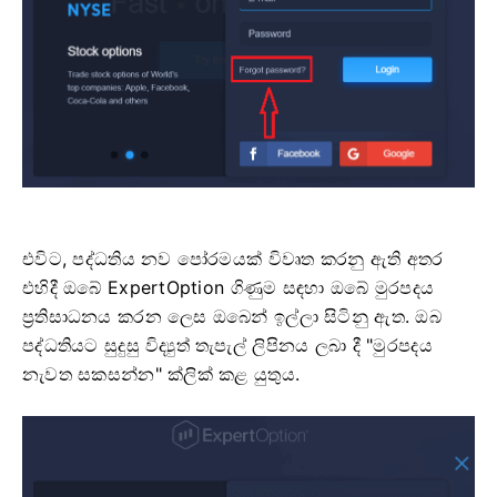
එවිට, පද්ධතිය නව පෝරමයක් විවෘත කරනු ඇති අතර
එහිදී ඔබේ ExpertOption ගිණුම සඳහා ඔබේ මුරපදය
ප්‍රතිසාධනය කරන ලෙස ඔබෙන් ඉල්ලා සිටිනු ඇත. ඔබ
පද්ධතියට සුදුසු විද්‍යුත් තැපැල් ලිපිනය ලබා දී "මුරපදය
නැවත සකසන්න" ක්ලික් කළ යුතුය.