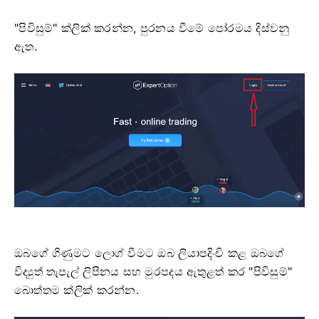
"පිවිසුම්" ක්ලික් කරන්න, පුරනය වීමේ පෝරමය දිස්වනු
ඇත.
ඔබගේ ගිණුමට ලොග් වීමට ඔබ ලියාපදිංචි කළ ඔබගේ
විද්‍යුත් තැපැල් ලිපිනය සහ මුරපදය ඇතුළත් කර "පිවිසුම්"
බොත්තම ක්ලික් කරන්න.