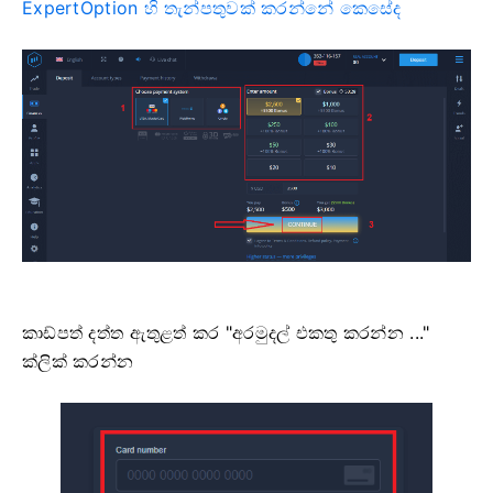
ExpertOption හි තැන්පතුවක් කරන්නේ කෙසේද
කාඩ්පත් දත්ත ඇතුළත් කර "අරමුදල් එකතු කරන්න ..."
ක්ලික් කරන්න