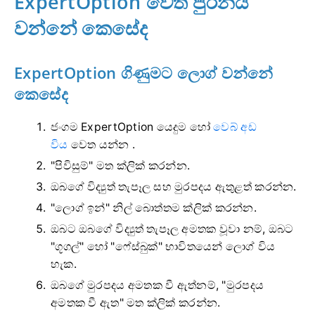
ExpertOption වෙත පුරනය
වන්නේ කෙසේද
ExpertOption ගිණුමට ලොග් වන්නේ
කෙසේද
ජංගම ExpertOption යෙදුම හෝ
වෙබ් අඩ
විය
වෙත යන්න .
"පිවිසුම්" මත ක්ලික් කරන්න.
ඔබගේ විද්‍යුත් තැපෑල සහ මුරපදය ඇතුළත් කරන්න.
"ලොග් ඉන්" නිල් බොත්තම ක්ලික් කරන්න.
ඔබට ඔබගේ විද්‍යුත් තැපෑල අමතක වූවා නම්, ඔබට
"ගූගල්" හෝ "ෆේස්බුක්" භාවිතයෙන් ලොග් විය
හැක.
ඔබගේ මුරපදය අමතක වී ඇත්නම්, "මුරපදය
අමතක වී ඇත" මත ක්ලික් කරන්න.