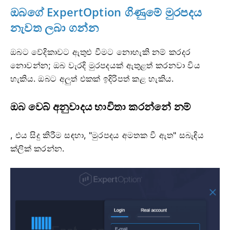
ඔබගේ ExpertOption ගිණුමේ මුරපදය
නැවත ලබා ගන්න
ඔබට වේදිකාවට ඇතුළු වීමට නොහැකි නම් කරදර
නොවන්න; ඔබ වැරදි මුරපදයක් ඇතුළත් කරනවා විය
හැකිය. ඔබට අලුත් එකක් ඉදිරිපත් කළ හැකිය.
ඔබ වෙබ් අනුවාදය භාවිතා කරන්නේ නම්
, එය සිදු කිරීම සඳහා, "මුරපදය අමතක වී ඇත" සබැඳිය
ක්ලික් කරන්න.