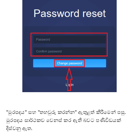
"මුරපදය" සහ "තහවුරු කරන්න" ඇතුළත් කිරීමෙන් පසු.
මුරපදය සාර්ථකව වෙනස් කර ඇති බවට පණිවිඩයක්
දිස්වනු ඇත.