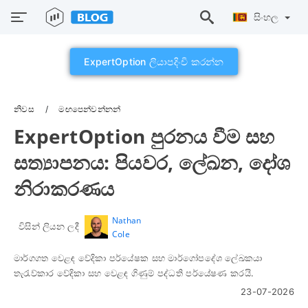
සිංහල
ExpertOption ලියාපදිංචි කරන්න
නිවස
මඟපෙන්වන්නන්
ExpertOption පුරනය වීම සහ
සත්‍යාපනය: පියවර, ලේඛන, දෝශ
නිරාකරණය
Nathan
විසින් ලියන ලදී
Cole
මාර්ගගත වෙළඳ වේදිකා පර්යේෂක සහ මාර්ගෝපදේශ ලේඛකයා
තැරැව්කාර වේදිකා සහ වෙළඳ ගිණුම් පද්ධති පර්යේෂණ කරයි.
23-07-2026