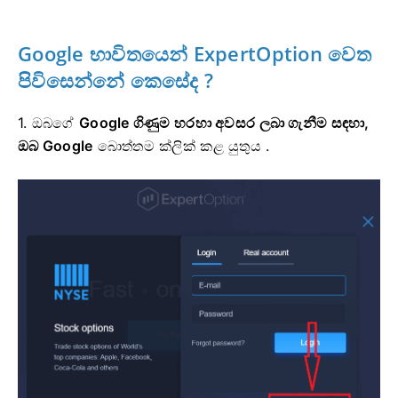
Google භාවිතයෙන් ExpertOption වෙත
පිවිසෙන්නේ
කෙසේද ?
1. ඔබගේ
Google ගිණුම හරහා අවසර ලබා ගැනීම සඳහා,
ඔබ
Google
බොත්තම ක්ලික් කළ යුතුය
.