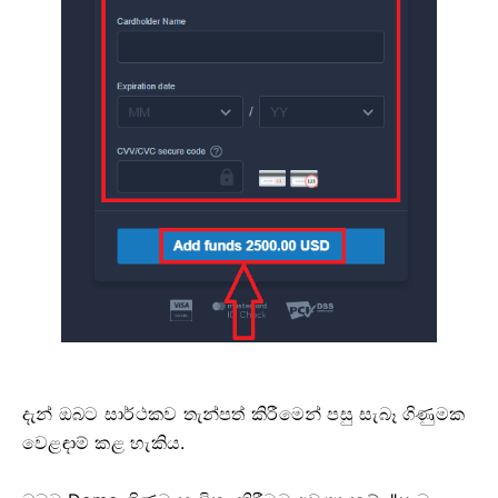
දැන් ඔබට සාර්ථකව තැන්පත් කිරීමෙන් පසු සැබෑ ගිණුමක
වෙළඳාම් කළ හැකිය.