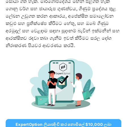
සොයා ගත හැක. මාර්ගෝපදේශය මඟින් පිළිගත හැකි
ගොනු වර්ග සහ ඡායාරූප ගුණත්වය, ගිණුම් ප්‍රදේශය තුළ
ලේඛන උඩුගත කරන ආකාරය, අපේක්ෂිත සමාලෝචන
කවුළු සහ ප්‍රතික්ෂේප කිරීමට හේතු, සහ ඔබේ ගිණුම
අරමුදල් සහ වෙළඳාම සඳහා සූදානම් බැවින් ඉක්මනින් සහ
ආරක්ෂිතව රඳවා තබා ගැනීම් ඉවත් කිරීමට සරල දෝශ
නිරාකරණ පියවර ආවරණය කරයි.
ExpertOption ලියාපදිංචි කර නොමිලේ $10,000 ලබා