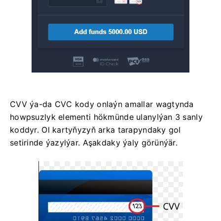
CVV ýa-da СVС kody onlaýn amallar wagtynda
howpsuzlyk elementi hökmünde ulanylýan 3 sanly
koddyr. Ol kartyňyzyň arka tarapyndaky gol
setirinde ýazylýar. Aşakdaky ýaly görünýär.