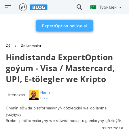
Туркмен
ExpertOption bellige al
Öý
Gollanmalar
Hindistanda ExpertOption
goýum - Visa / Mastercard,
UPI, E-tölegler we Kripto
Nathan
Ittenazan:
Cole
Onlaýn söwda platformasynyň gözlegçisi we gollanma
ýazyjysy
Broker platformalaryny we söwda hasap ulgamlaryny gözleýär.
31/07/2026