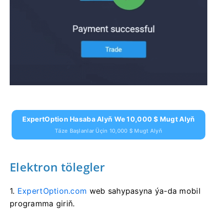
ExpertOption Hasaba Alyň We 10,000 $ Mugt Alyň
Täze Başlanlar Üçin 10,000 $ Mugt Alyň
Elektron tölegler
1.
ExpertOption.com
web sahypasyna ýa-da mobil
programma giriň.