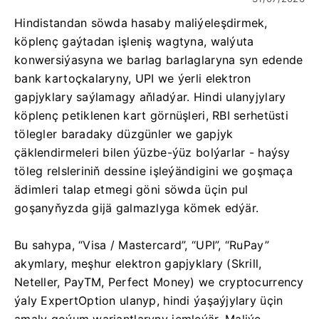
Hindistandan söwda hasaby maliýeleşdirmek,
köplenç gaýtadan işleniş wagtyna, walýuta
konwersiýasyna we barlag barlaglaryna syn edende
bank kartoçkalaryny, UPI we ýerli elektron
gapjyklary saýlamagy aňladýar. Hindi ulanyjylary
köplenç petiklenen kart görnüşleri, RBI serhetüsti
tölegler baradaky düzgünler we gapjyk
çäklendirmeleri bilen ýüzbe-ýüz bolýarlar - haýsy
töleg relsleriniň dessine işleýändigini we goşmaça
ädimleri talap etmegi göni söwda üçin pul
goşanyňyzda gijä galmazlyga kömek edýär.
Bu sahypa, “Visa / Mastercard”, “UPI”, “RuPay”
akymlary, meşhur elektron gapjyklary (Skrill,
Neteller, PayTM, Perfect Money) we cryptocurrency
ýaly ExpertOption ulanyp, hindi ýaşaýjylary üçin