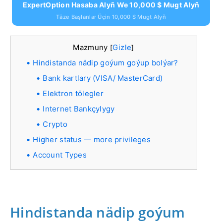
ExpertOption Hasaba Alyň We 10,000 $ Mugt Alyň
Täze Başlanlar Üçin 10,000 $ Mugt Alyň
Mazmuny
Gizle
[
]
Hindistanda nädip goýum goýup bolýar?
Bank kartlary (VISA/ MasterCard)
Elektron tölegler
Internet Bankçylygy
Crypto
Higher status — more privileges
Account Types
Hindistanda nädip goýum