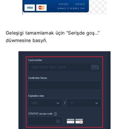
Geleşigi tamamlamak üçin “Serişde goş...”
düwmesine basyň.