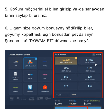
5. Goýum möçberini el bilen girizip ýa-da sanawdan
birini saýlap bilersiňiz.
6. Ulgam size goýum bonusyny hödürläp biler,
goýumy köpeltmek üçin bonusdan peýdalanyň.
Şondan soň “DOWAM ET” düwmesine basyň.