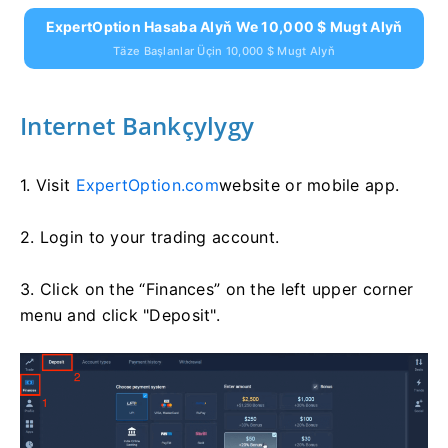
ExpertOption Hasaba Alyň We 10,000 $ Mugt Alyň
Täze Başlanlar Üçin 10,000 $ Mugt Alyň
Internet Bankçylygy
1. Visit
ExpertOption.com
website or mobile app.
2. Login to your trading account.
3. Click on the “Finances” on the left upper corner
menu and click "Deposit".