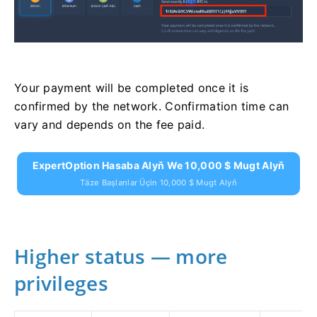
Your payment will be completed once it is
confirmed by the network. Confirmation time can
vary and depends on the fee paid.
ExpertOption Hasaba Alyň We 10,000 $ Mugt Alyň
Täze Başlanlar Üçin 10,000 $ Mugt Alyň
Higher status — more
privileges