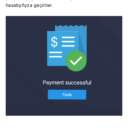
hasabyňyza geçiriler.