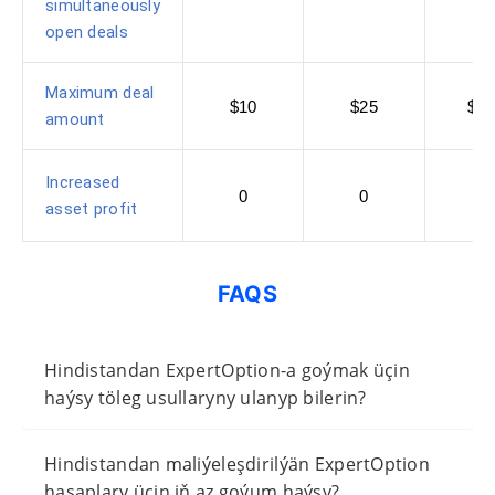
simultaneously
open deals
Maximum deal
$10
$25
$2
amount
Increased
0
0
0
asset profit
FAQS
Hindistandan ExpertOption-a goýmak üçin
haýsy töleg usullaryny ulanyp bilerin?
Hindistandan maliýeleşdirilýän ExpertOption
hasaplary üçin iň az goýum haýsy?