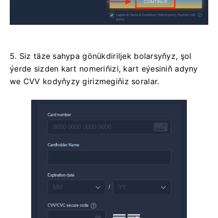
5. Siz täze sahypa gönükdiriljek bolarsyňyz, şol
ýerde sizden kart nomeriňizi, kart eýesiniň adyny
we CVV kodyňyzy girizmegiňiz soralar.