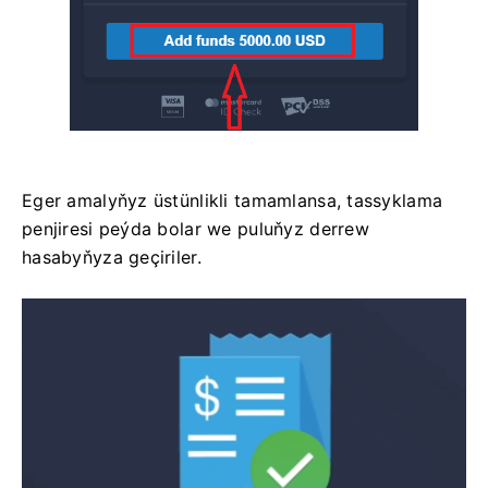
Eger amalyňyz üstünlikli tamamlansa, tassyklama
penjiresi peýda bolar we puluňyz derrew
hasabyňyza geçiriler.