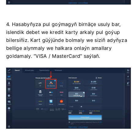
4. Hasabyňyza pul goýmagyň birnäçe usuly bar,
islendik debet we kredit karty arkaly pul goýup
bilersiňiz. Kart güýjünde bolmaly we siziň adyňyza
bellige alynmaly we halkara onlaýn amallary
goldamaly. “VISA / MasterCard” saýlaň.