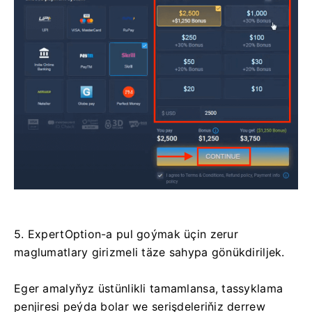
5. ExpertOption-a pul goýmak üçin zerur
maglumatlary girizmeli täze sahypa gönükdiriljek.
Eger amalyňyz üstünlikli tamamlansa, tassyklama
penjiresi peýda bolar we serişdeleriňiz derrew