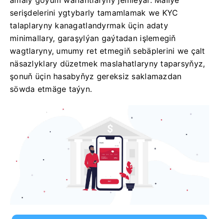
amaly goýum wariantlaryny jemleýär. Maliýe
serişdelerini ygtybarly tamamlamak we KYC
talaplaryny kanagatlandyrmak üçin adaty
minimallary, garaşylýan gaýtadan işlemegiň
wagtlaryny, umumy ret etmegiň sebäplerini we çalt
näsazlyklary düzetmek maslahatlaryny taparsyňyz,
şonuň üçin hasabyňyz gereksiz saklamazdan
söwda etmäge taýyn.