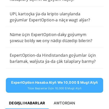
UPI, kartoçka ýa-da kripto ulanylanda
goýumlar ExpertOption-a näçe wagt alýar?
Näme üçin ExpertOption-daky goýumym
şowsuz boldy we ony nädip düzedip bilerin?
ExpertOption-da Hindistandan goýumlar üçin
barlamak, walýuta ýa-da çäk talaplary barmy?
ExpertOption Hasaba Alyň We 10,000 $ Mugt Alyň
Täze Başlanlar Üçin 10,000 $ Mugt Alyň
DEGIŞLI HABARLAR
AWTORDAN