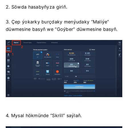
2. Söwda hasabyňyza giriň.
3. Çep ýokarky burçdaky menýudaky “Maliýe”
düwmesine basyň we “Goýber” düwmesine basyň.
4. Mysal hökmünde “Skrill” saýlaň.