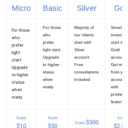
Micro
Basic
Silver
Gol
For those
Majority of
Smart
For those
who
our clients
investme
who
prefer
start with
start with
prefer
light start.
Silver
Gold
light
Upgrade
account.
account.
start.
to higher
Free
Get mos
Upgrade
status
consultations
from you
to higher
when
included
account
status
ready
with
when
privilege
ready
features
from
from
from
$500
from
$10
$50
$2,5