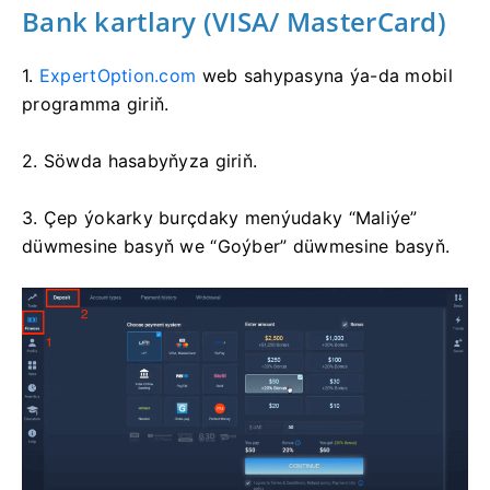
Bank kartlary (VISA/ MasterCard)
1.
ExpertOption.com
web sahypasyna ýa-da mobil
programma giriň.
2. Söwda hasabyňyza giriň.
3. Çep ýokarky burçdaky menýudaky “Maliýe”
düwmesine basyň we “Goýber” düwmesine basyň.