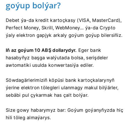
goýup bolýar?
Debet ýa-da kredit kartoçkasy (VISA, MasterCard),
Perfect Money, Skrill, WebMoney... ýa-da Crypto
ýaly elektron gapjyk arkaly goýum goýup bilersiňiz.
Iň az goýum 10 ABŞ dollarydyr.
Eger bank
hasabyňyz başga walýutada bolsa, serişdeler
awtomatiki usulda konwertasiýa ediler.
Söwdagärlerimiziň köpüsi bank kartoçkalarynyň
ýerine elektron tölegleri ulanmagy makul bilýärler,
sebäbi pul çykarmak has çalt bolýar.
Size gowy habarymyz bar: Goýum goýanyňyzda hiç
hili töleg almaýarys.