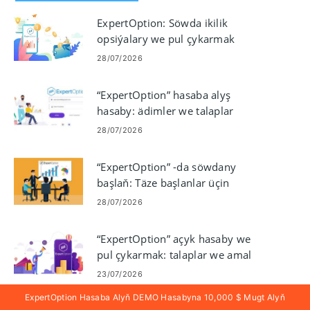
ExpertOption: Söwda ikilik
opsiýalary we pul çykarmak
28/07/2026
“ExpertOption” hasaba alyş
hasaby: ädimler we talaplar
28/07/2026
“ExpertOption” -da söwdany
başlaň: Täze başlanlar üçin
ädimme-ädim
28/07/2026
“ExpertOption” açyk hasaby we
pul çykarmak: talaplar we amal
23/07/2026
ExpertOption Hasaba Alyň DEMO Hasabyna 10,000 $ Mugt Alyň