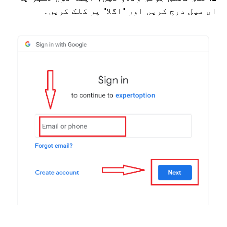
ای میل درج کریں اور "اگلا" پر کلک کریں۔