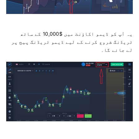
یہ آپ کو ڈیمو اکاؤنٹ میں $10,000 کے ساتھ
ٹریڈنگ شروع کرنے کے لیے ڈیمو ٹریڈنگ پیج پر
لے جائے گا۔