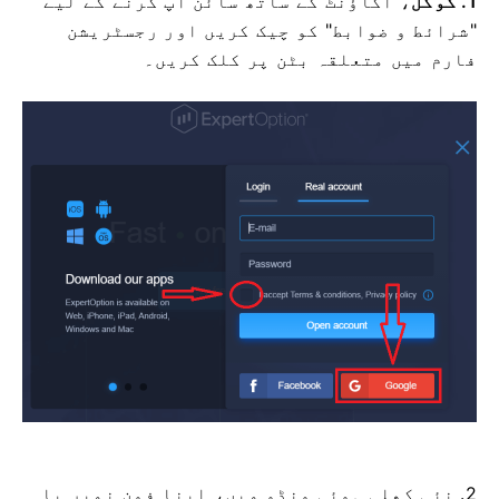
1. گوگل
،
اکاؤنٹ کے ساتھ سائن اپ کرنے کے لیے
"شرائط و ضوابط" کو چیک کریں اور رجسٹریشن
فارم میں متعلقہ بٹن پر کلک کریں۔
2. نئی کھلی ہوئی ونڈو میں، اپنا فون نمبر یا