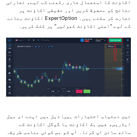
اکاؤنٹ کا استعمال جاری رکھنے کے لیے، تجارتی
نتائج کو محفوظ کریں اور حقیقی اکاؤنٹ پر
تجارت کر سکتے ہیں۔ ExpertOption اکاؤنٹ بنانے
کے لیے "اصلی اکاؤنٹ کھولیں" پر کلک کریں۔
تین دستیاب اختیارات ہیں: ذیل میں اپنے ای میل
ایڈریس، فیس بک اکاؤنٹ یا گوگل اکاؤنٹ کے
ساتھ سائن اپ کرنا۔ آپ کو بس کوئی مناسب طریقہ