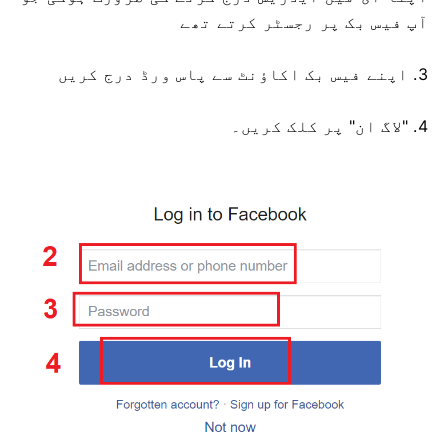
آپ فیس بک پر رجسٹر کرتے تھے
3. اپنے فیس بک اکاؤنٹ سے پاس ورڈ درج کریں
4. "لاگ ان" پر کلک کریں۔