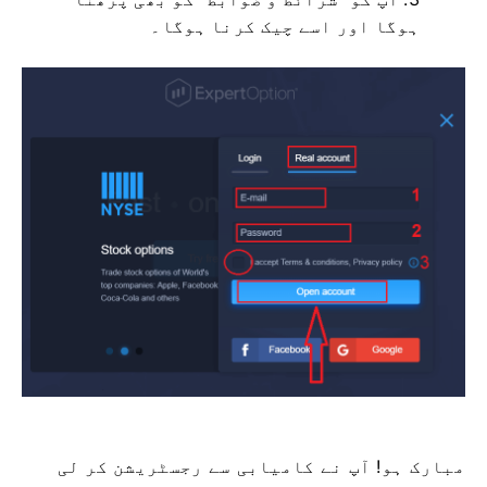
ہوگا اور اسے چیک کرنا ہوگا۔
مبارک ہو! آپ نے کامیابی سے رجسٹریشن کر لی