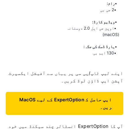
رام:
2 جی بی
ویڈیو کارڈ:
اوپن جی ایل 2.0 دوستانہ
(macOS)
ہارڈ ڈسک کی جگہ:
130 ایم بی
اپنے لیپ ٹاپ/پی سی پر یہاں سے آفیشل ایکسپرٹ
آپشن ایپ ڈاؤن لوڈ کریں۔
MacOS کے لیے ExpertOption ایپ حاصل ک
ریں۔
آپ کا ExpertOption انسٹالر چند سیکنڈ میں خود