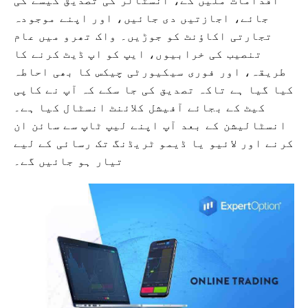
اقدامات ملیں گے، انسٹالر کی تصدیق کیسے کی
جائے، اجازتیں دی جائیں، اور اپنے موجودہ
تجارتی اکاؤنٹ کو جوڑیں۔ واک تھرو میں عام
تنصیب کی خرابیوں، ایپ کو اپ ڈیٹ کرنے کا
طریقہ، اور فوری سیکیورٹی چیکس کا بھی احاطہ
کیا گیا ہے تاکہ تصدیق کی جا سکے کہ آپ نے کاپی
کیٹ کے بجائے آفیشل کلائنٹ انسٹال کیا ہے۔
انسٹالیشن کے بعد آپ اپنے لیپ ٹاپ سے سائن ان
کرنے اور لائیو یا ڈیمو ٹریڈنگ تک رسائی کے لیے
تیار ہو جائیں گے۔