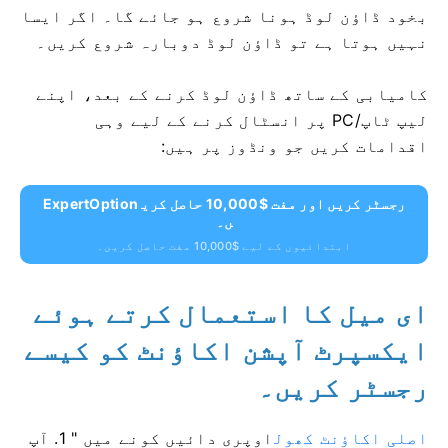
بخود ڈاؤن لوڈ ہونا شروع ہو جائے گا۔ اگر ایسا
نہیں ہوتا ہے تو ڈاؤن لوڈ دوبارہ شروع کریں۔
کامیابی کے ساتھ ڈاؤن لوڈ کرنے کے بعد، اپنے
لیپ ٹاپ/PC پر انسٹال کرنے کے لیے وہی
اقدامات کریں جو ونڈوز پر ہیں:
ExpertOption رجسٹر کریں اور مفت $10,000 حاصل کری
ں۔
ابتدائیوں کے لیے $10,000 مفت حاصل کریں۔
ای میل کا استعمال کرتے ہوئے
ایکسپرٹ آپشن اکاؤنٹ کو کیسے
رجسٹر کریں۔
اصلی اکاؤنٹ کھول
اوپری دائیں کونے میں "
1. آپ