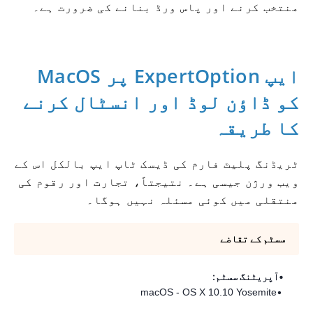
منتخب کرنے اور پاس ورڈ بنانے کی ضرورت ہے۔
MacOS پر ExpertOption ایپ
کو ڈاؤن لوڈ اور انسٹال کرنے
کا طریقہ
ٹریڈنگ پلیٹ فارم کی ڈیسک ٹاپ ایپ بالکل اس کے
ویب ورژن جیسی ہے۔ نتیجتاً، تجارت اور رقوم کی
منتقلی میں کوئی مسئلہ نہیں ہوگا۔
سسٹم کے تقاضے
آپریٹنگ سسٹم:
macOS - OS X 10.10 Yosemite