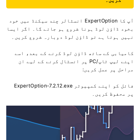
کریں۔
آپ کا ExpertOption انسٹالر چند سیکنڈ میں خود
بخود ڈاؤن لوڈ ہونا شروع ہو جائے گا۔ اگر ایسا
نہیں ہوتا ہے تو ڈاؤن لوڈ دوبارہ شروع کریں۔
کامیابی کے ساتھ ڈاؤن لوڈ کرنے کے بعد، اسے
اپنے لیپ ٹاپ/PC پر انسٹال کرنے کے لیے ان
مراحل پر عمل کریں:
ExpertOption-7.2.12.exe فائل کو اپنے کمپیوٹر
پر محفوظ کریں۔