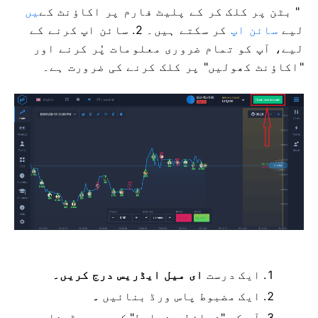
" بٹن پر کلک کر کے پلیٹ فارم پر اکاؤنٹ کے
یں
لیے
سائن اپ
کر سکتے ہیں۔ 2. سائن اپ کرنے کے
لیے، آپ کو تمام ضروری معلومات پُر کرنے اور
"اکاؤنٹ کھولیں" پر کلک کرنے کی ضرورت ہے۔
ایک درست
ای میل ایڈریس درج کریں۔
ایک مضبوط پاس ورڈ بنائیں
۔
آپ کو "شرائط و ضوابط" کو بھی پڑھنا