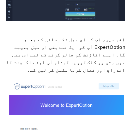
آخر میں، آپ کے ای میل تک رسائی کے بعد،
ExpertOption آپ کو ایک تصدیقی ای میل بھیجے
گا۔ اپنے اکاؤنٹ کو چالو کرنے کے لیے اس میل
میں بٹن پر کلک کریں۔ لہذا، آپ اپنے اکاؤنٹ کا
اندراج اور فعال کرنا مکمل کر لیں گے۔