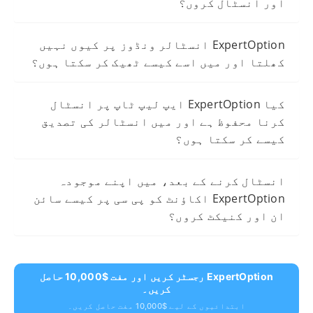
اور انسٹال کروں؟
ExpertOption انسٹالر ونڈوز پر کیوں نہیں
کھلتا اور میں اسے کیسے ٹھیک کر سکتا ہوں؟
کیا ExpertOption ایپ لیپ ٹاپ پر انسٹال
کرنا محفوظ ہے اور میں انسٹالر کی تصدیق
کیسے کر سکتا ہوں؟
انسٹال کرنے کے بعد، میں اپنے موجودہ
ExpertOption اکاؤنٹ کو پی سی پر کیسے سائن
ان اور کنیکٹ کروں؟
ExpertOption رجسٹر کریں اور مفت $10,000 حاصل
کریں۔
ابتدائیوں کے لیے $10,000 مفت حاصل کریں۔