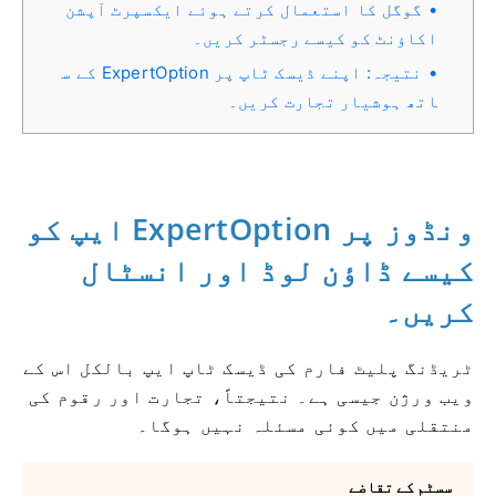
گوگل کا استعمال کرتے ہوئے ایکسپرٹ آپشن
اکاؤنٹ کو کیسے رجسٹر کریں۔
نتیجہ: اپنے ڈیسک ٹاپ پر ExpertOption کے س
اتھ ہوشیار تجارت کریں۔
ونڈوز پر ExpertOption ایپ کو
کیسے ڈاؤن لوڈ اور انسٹال
کریں۔
ٹریڈنگ پلیٹ فارم کی ڈیسک ٹاپ ایپ بالکل اس کے
ویب ورژن جیسی ہے۔ نتیجتاً، تجارت اور رقوم کی
منتقلی میں کوئی مسئلہ نہیں ہوگا۔
سسٹم کے تقاضے