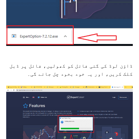
ڈاؤن لوڈ کی گئی فائل کو کھولیں، فائل پر ڈبل
کلک کریں، اور یہ خود بخود چل جائے گی۔