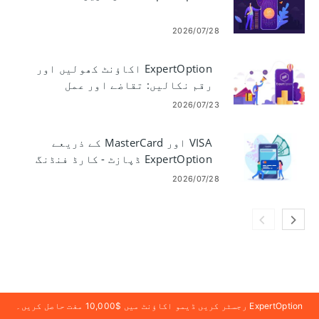
2026/07/28
ExpertOption اکاؤنٹ کھولیں اور
رقم نکالیں: تقاضے اور عمل
2026/07/23
VISA اور MasterCard کے ذریعے
ExpertOption ڈپازٹ - کارڈ فنڈنگ
​​کے قواعد
2026/07/28
ExpertOption رجسٹر کریں ڈیمو اکاؤنٹ میں $10,000 مفت حاصل کریں۔