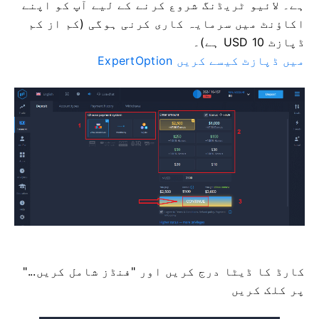
ہے۔ لائیو ٹریڈنگ شروع کرنے کے لیے آپ کو اپنے
اکاؤنٹ میں سرمایہ کاری کرنی ہوگی (کم از کم
ڈپازٹ 10 USD ہے)۔
ExpertOption میں ڈپازٹ کیسے کریں
کارڈ کا ڈیٹا درج کریں اور "فنڈز شامل کریں..."
پر کلک کریں