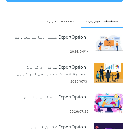
متعلقہ خبریں۔
مصنف سے مزید
ExpertOption کثیر لسانی معاونت
2026/04/14
ExpertOption سائن ان کریں:
محفوظ لاگ ان کے مراحل اور ٹربل
شوٹنگ
2026/07/31
ExpertOption ملحقہ پروگرام
2026/07/23
ExpertOption لاگ ان کریں۔