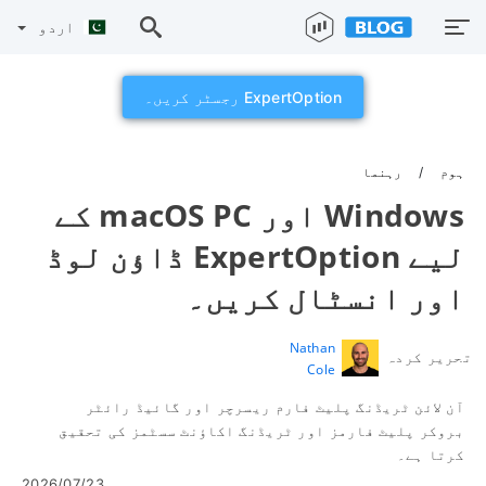
اردو
ExpertOption رجسٹر کریں۔
ہوم
رہنما
Windows اور macOS PC کے
لیے ExpertOption ڈاؤن لوڈ
اور انسٹال کریں۔
Nathan
تحریر کردہ
Cole
آن لائن ٹریڈنگ پلیٹ فارم ریسرچر اور گائیڈ رائٹر
بروکر پلیٹ فارمز اور ٹریڈنگ اکاؤنٹ سسٹمز کی تحقیق
کرتا ہے۔
2026/07/23