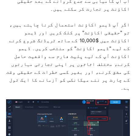
اب آپ کامیابی سے جمع کروانے کے بعد حقیقی
اکاؤنٹ پر تجارت کر سکتے ہیں۔
اگر آپ ڈیمو اکاؤنٹ استعمال کرنا چاہتے ہیں،
تو "حقیقی اکاؤنٹ" پر کلک کریں اور ڈیمو
اکاؤنٹ میں $10,000 کے ساتھ ٹریڈنگ شروع کرنے
کے لیے "ڈیمو اکاؤنٹ" کو منتخب کریں۔ ڈیمو
اکاؤنٹ آپ کے لیے پلیٹ فارم سے واقفیت حاصل
کرنے، مختلف اثاثوں پر اپنی تجارتی مہارتوں
کی مشق کرنے، اور بغیر کسی خطرات کے حقیقی وقت
کے چارٹ پر نئے میکانکس کو آزمانے کا ایک ٹول
ہے۔