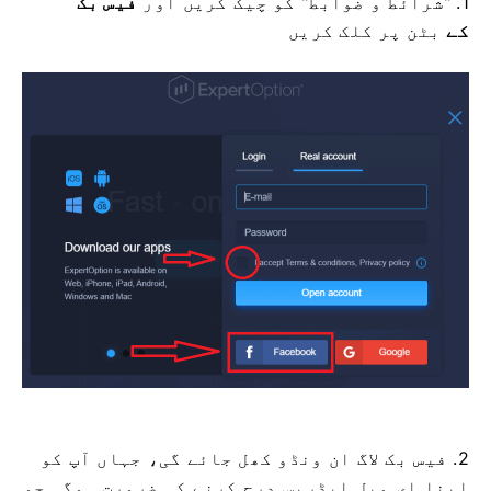
1. "شرائط و ضوابط" کو چیک کریں اور
فیس بک
کے
بٹن پر کلک کریں
2. فیس بک لاگ ان ونڈو کھل جائے گی، جہاں آپ کو
اپنا ای میل ایڈریس درج کرنے کی ضرورت ہوگی جو