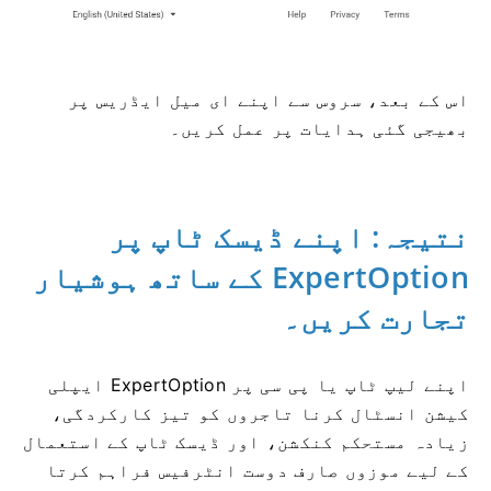
اس کے بعد، سروس سے اپنے ای میل ایڈریس پر
بھیجی گئی ہدایات پر عمل کریں۔
نتیجہ: اپنے ڈیسک ٹاپ پر
ExpertOption کے ساتھ ہوشیار
تجارت کریں۔
اپنے لیپ ٹاپ یا پی سی پر ExpertOption ایپلی
کیشن انسٹال کرنا تاجروں کو تیز کارکردگی،
زیادہ مستحکم کنکشن، اور ڈیسک ٹاپ کے استعمال
کے لیے موزوں صارف دوست انٹرفیس فراہم کرتا