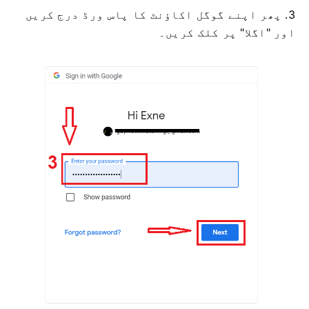
3. پھر اپنے گوگل اکاؤنٹ کا پاس ورڈ درج کریں
اور "اگلا" پر کلک کریں۔