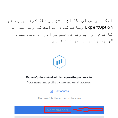
ایک بار جب آپ "لاگ ان" بٹن پر کلک کرتے ہیں، تو
ExpertOption رسائی کی درخواست کر رہا ہے: آپ
کا نام اور پروفائل تصویر اور ای میل پتہ۔
"جاری رکھیں..." پر کلک کریں