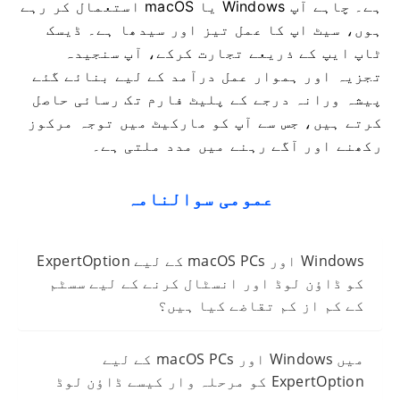
ہے۔ چاہے آپ Windows یا macOS استعمال کر رہے
ہوں، سیٹ اپ کا عمل تیز اور سیدھا ہے۔ ڈیسک
ٹاپ ایپ کے ذریعے تجارت کرکے، آپ سنجیدہ
تجزیہ اور ہموار عمل درآمد کے لیے بنائے گئے
پیشہ ورانہ درجے کے پلیٹ فارم تک رسائی حاصل
کرتے ہیں، جس سے آپ کو مارکیٹ میں توجہ مرکوز
رکھنے اور آگے رہنے میں مدد ملتی ہے۔
عمومی سوالنامہ
Windows اور macOS PCs کے لیے ExpertOption
کو ڈاؤن لوڈ اور انسٹال کرنے کے لیے سسٹم
کے کم از کم تقاضے کیا ہیں؟
میں Windows اور macOS PCs کے لیے
ExpertOption کو مرحلہ وار کیسے ڈاؤن لوڈ