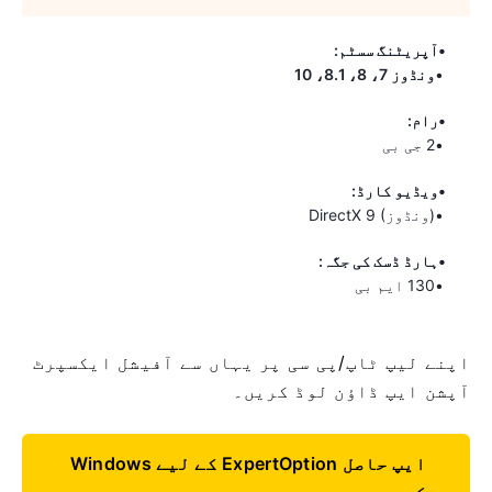
آپریٹنگ سسٹم:
ونڈوز 7، 8، 8.1، 10
رام:
2 جی بی
ویڈیو کارڈ:
DirectX 9 (ونڈوز)
ہارڈ ڈسک کی جگہ:
130 ایم بی
اپنے لیپ ٹاپ/پی سی پر یہاں سے آفیشل ایکسپرٹ
آپشن ایپ ڈاؤن لوڈ کریں۔
Windows کے لیے ExpertOption ایپ حاصل