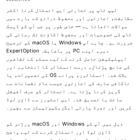
لیپ ٹاپ پر تجارتی ایپ انسٹال کرنا اکثر
مطابقت، اجازتوں اور محفوظ ذرائع کے بارے میں
سوالات اٹھاتا ہے — خاص طور پر جب آپ کو ڈیسک
ٹاپ کی خصوصیات اور محفوظ اکاؤنٹ تک رسائی کی
ضرورت ہو۔ چاہے آپ Windows یا macOS کو ترجیح
دیں، اپنے PC پر باضابطہ ExpertOption
ایپلیکیشن حاصل کرنے کے لیے سسٹم کے تقاضوں
کی جانچ پڑتال، درست انسٹالر کا انتخاب، اور
بلاک شدہ انسٹالرز، پرانے OS کی تعمیرات، یا
ناکافی صارف کی اجازتوں جیسے عام نقصانات سے
گریز کرنا پڑتا ہے۔ انسٹالر کو صرف آفیشل
سائٹ یا تصدیق شدہ ایپ اسٹورز سے ڈاؤن لوڈ
کریں اور تھرڈ پارٹی ایگزیکیوٹیبلز سے بچیں۔
ذیل میں آپ کو Windows اور macOS ورژنز کو
ڈاؤن لوڈ اور انسٹال کرنے کے لیے واضح