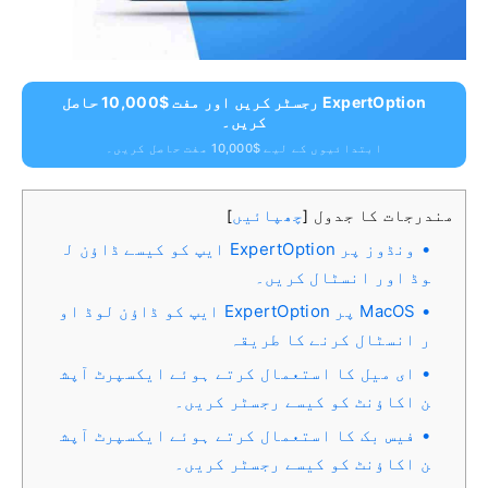
ExpertOption رجسٹر کریں اور مفت $10,000 حاصل
کریں۔
ابتدائیوں کے لیے $10,000 مفت حاصل کریں۔
مندرجات کا جدول
چھپائیں
]
[
ونڈوز پر ExpertOption ایپ کو کیسے ڈاؤن ل
وڈ اور انسٹال کریں۔
MacOS پر ExpertOption ایپ کو ڈاؤن لوڈ او
ر انسٹال کرنے کا طریقہ
ای میل کا استعمال کرتے ہوئے ایکسپرٹ آپش
ن اکاؤنٹ کو کیسے رجسٹر کریں۔
فیس بک کا استعمال کرتے ہوئے ایکسپرٹ آپش
ن اکاؤنٹ کو کیسے رجسٹر کریں۔