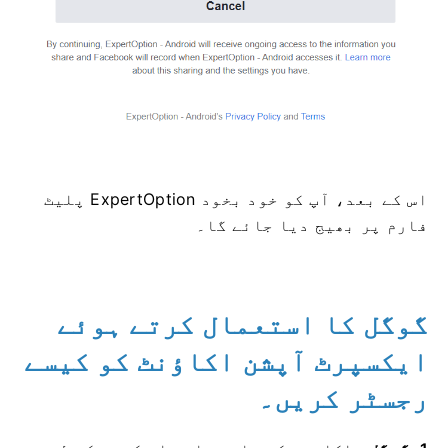
اس کے بعد، آپ کو خود بخود ExpertOption پلیٹ
فارم پر بھیج دیا جائے گا۔
گوگل کا استعمال کرتے ہوئے
ایکسپرٹ آپشن اکاؤنٹ کو کیسے
رجسٹر کریں۔