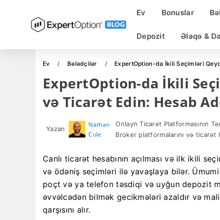
Ev
Bonuslar
Bə
Depozit
Əlaqə & D
Ev
Bələdçilər
ExpertOption-da İkili Seçimləri Qey
ExpertOption-da İkili Se
və Ticarət Edin: Hesab A
Onlayn Ticarət Platformasının Təd
Nathan
Yazan
Cole
Broker platformalarını və ticarət 
Canlı ticarət hesabının açılması və ilk ikili seç
və ödəniş seçimləri ilə yavaşlaya bilər. Ümum
poçt və ya telefon təsdiqi və uyğun depozit m
əvvəlcədən bilmək gecikmələri azaldır və mal
qarşısını alır.