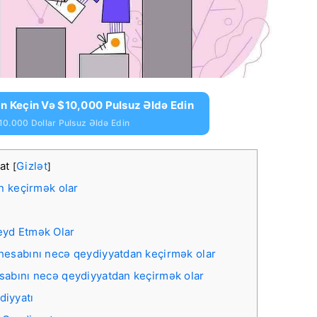
 Keçin Və $10,000 Pulsuz Əldə Edin
10.000 Dollar Pulsuz Əldə Edin
cat
Gizlət
[
]
n keçirmək olar
eyd Etmək Olar
hesabını necə qeydiyyatdan keçirmək olar
sabını necə qeydiyyatdan keçirmək olar
diyyatı