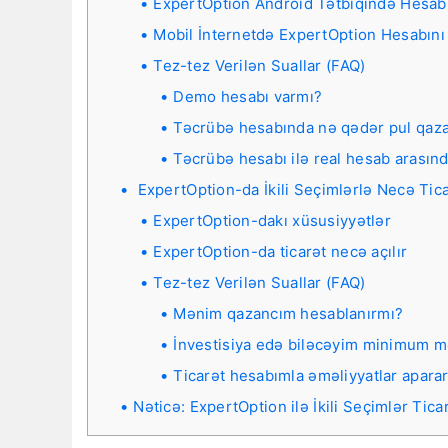
ExpertOption Android Tətbiqində Hesab
Mobil İnternetdə ExpertOption Hesabını
Tez-tez Verilən Suallar (FAQ)
Demo hesabı varmı?
Təcrübə hesabında nə qədər pul qaz
Təcrübə hesabı ilə real hesab arasın
ExpertOption-da İkili Seçimlərlə Necə Tic
ExpertOption-dakı xüsusiyyətlər
ExpertOption-da ticarət necə açılır
Tez-tez Verilən Suallar (FAQ)
Mənim qazancım hesablanırmı?
İnvestisiya edə biləcəyim minimum m
Ticarət hesabımla əməliyyatlar apara
Nəticə: ExpertOption ilə İkili Seçimlər Tic