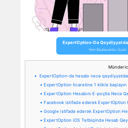
ExpertOption-Də Qeydiyyatdan
Yeni Başlayanlar Üçün 
Mündəri
ExpertOption-da hesabı necə qeydiyyatda
ExpertOption ticarətinə 1 kliklə başlayın
ExpertOption Hesabını E-poçtla Necə Q
Facebook istifadə edərək ExpertOption 
Google istifadə edərək ExpertOption He
ExpertOption iOS Tətbiqində Hesab Qey