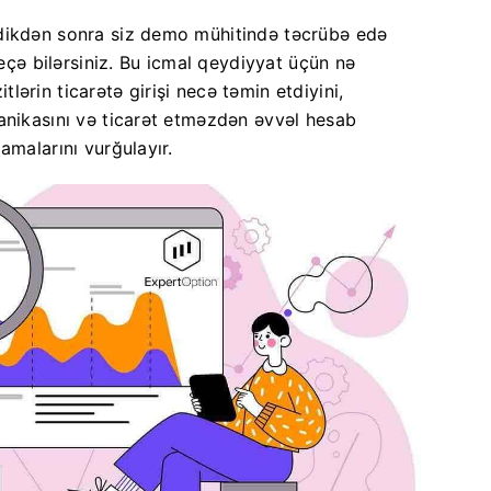
ndikdən sonra siz demo mühitində təcrübə edə
keçə bilərsiniz. Bu icmal qeydiyyat üçün nə
ərin ticarətə girişi necə təmin etdiyini,
anikasını və ticarət etməzdən əvvəl hesab
amalarını vurğulayır.