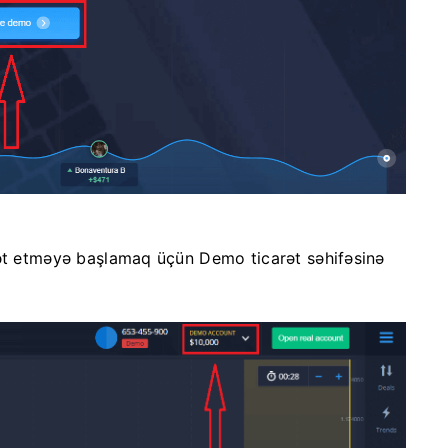
rət etməyə başlamaq üçün Demo ticarət səhifəsinə