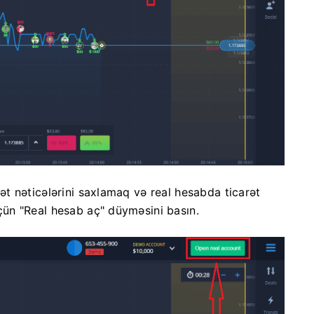
t nəticələrini saxlamaq və real hesabda ticarət
ün "Real hesab aç" düyməsini basın.