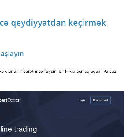
ecə qeydiyyatdan keçirmək
başlayın
b olunur. Ticarət interfeysini bir kliklə açmaq üçün "Pulsuz