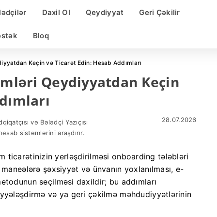
lədçilər
Daxil Ol
Qeydiyyat
Geri Çəkilir
əstək
Bloq
diyyatdan Keçin və Ticarət Edin: Hesab Addımları
çimləri Qeydiyyatdan Keçin
ddımları
28.07.2026
qiqatçısı və Bələdçi Yazıçısı
hesab sistemlərini araşdırır.
im ticarətinizin yerləşdirilməsi onboarding tələbləri
i maneələrə şəxsiyyət və ünvanın yoxlanılması, e-
etodunun seçilməsi daxildir; bu addımları
iyyələşdirmə və ya geri çəkilmə məhdudiyyətlərinin