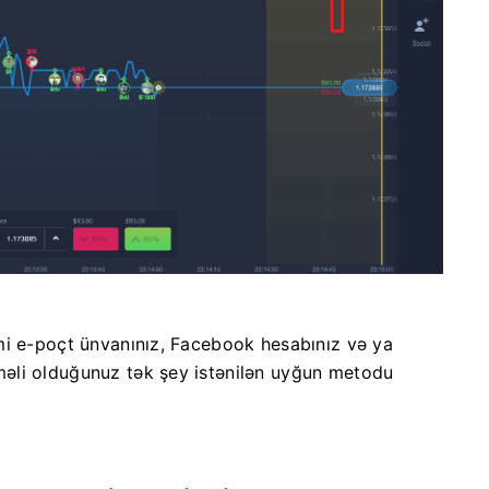
mi e-poçt ünvanınız, Facebook hesabınız və ya
əli olduğunuz tək şey istənilən uyğun metodu