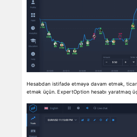
Hesabdan istifadə etməyə davam etmək, ticarə
etmək üçün. ExpertOption hesabı yaratmaq üç