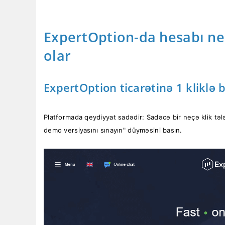
ExpertOption-da hesabı n
olar
ExpertOption ticarətinə 1 kliklə 
Platformada qeydiyyat sadədir: Sadəcə bir neçə klik tələ
demo versiyasını sınayın" düyməsini basın.