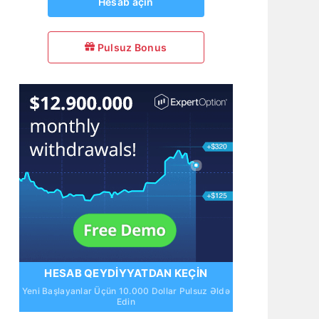
Hesab açın
Pulsuz Bonus
HESAB QEYDIYYATDAN KEÇIN
Yeni Başlayanlar Üçün 10.000 Dollar Pulsuz Əldə
Edin