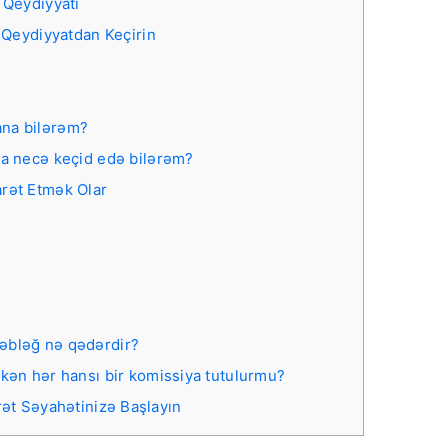
 Qeydiyyatı
 Qeydiyyatdan Keçirin
ana bilərəm?
da necə keçid edə bilərəm?
arət Etmək Olar
əbləğ nə qədərdir?
rkən hər hansı bir komissiya tutulurmu?
arət Səyahətinizə Başlayın