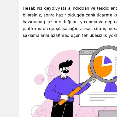
Hesabınız qeydiyyata alındıqdan və təsdiqlə
bilərsiniz, sonra hazır olduqda canlı ticarətə 
hazırlamaq lazım olduğunu, yoxlama və depozitl
platformada qarşılaşacağınız əsas sifariş mex
saxlamalarını azaltmaq üçün təhlükəsizlik yoxl