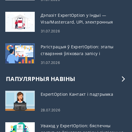
Дэпазіт ExpertOption у Індыі —
Visa/Mastercard, UPI, электронныя
плацяжы і крыпта
31.07.2026
Рэгістрацыя ў ExpertOption: этапы
стварэння ўліковага запісу і
патрабаванні
31.07.2026
ПАПУЛЯРНЫЯ НАВІНЫ
ExpertOption Кантакт і падтрымка
28.07.2026
Уваход у ExpertOption: бяспечны