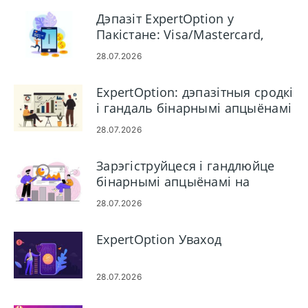
Дэпазіт ExpertOption у
Пакістане: Visa/Mastercard,
E‑Payments і Crypto
28.07.2026
ExpertOption: дэпазітныя сродкі
і гандаль бінарнымі апцыёнамі
28.07.2026
Зарэгіструйцеся і гандлюйце
бінарнымі апцыёнамі на
ExpertOption: этапы ўліковага
28.07.2026
запісу
ExpertOption Уваход
28.07.2026