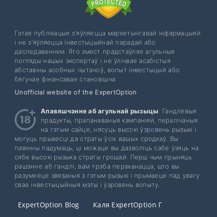
Гэтая публікацыя з'яўляецца маркетынгавай інфармацыяй
і не з'яўляецца інвестыцыйнай парадай або
даследаваннем. Яго змест прадстаўляе агульныя
погляды нашых экспертаў і не ўлічвае асабістыя
абставіны асобных чытачоў, вопыт інвестыцый або
бягучае фінансавае становішча.
Unofficial website of the ExpertOption
Апавяшчэнне аб агульнай рызыцы
: Гандлёвыя
прадукты, прапанаваныя кампаніяй, пералічаныя
на гэтым сайце, нясуць высокі ўзровень рызыкі і
могуць прывесці да страты ўсіх вашых сродкаў. Вы
павінны падумаць, ці можаце вы дазволіць сабе ўзяць на
сябе высокі рызыка страты грошай. Перш чым прыняць
рашэнне аб гандлі, вам трэба пераканацца, што вы
разумееце звязаныя з гэтым рызыкі і прымаеце пад увагу
свае інвестыцыйныя мэты і ўзровень вопыту.
ExpertOption Blog
Каля ExpertOption Г