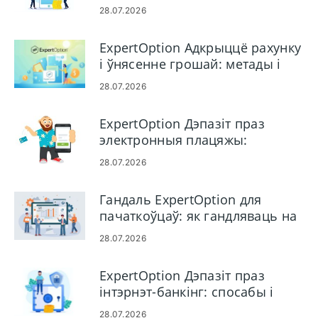
28.07.2026
ExpertOption Адкрыццё рахунку
і ўнясенне грошай: метады і
ліміты
28.07.2026
ExpertOption Дэпазіт праз
электронныя плацяжы:
спосабы, ліміты і час апрацоўкі
28.07.2026
Гандаль ExpertOption для
пачаткоўцаў: як гандляваць на
платформе
28.07.2026
ExpertOption Дэпазіт праз
інтэрнэт-банкінг: спосабы і
ліміты
28.07.2026