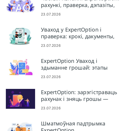
рахункі, праверка, дэпазіты,
зняцце сродкаў і гандаль
23.07.2026
Уваход у ExpertOption і
праверка: крокі, дакументы,
ліквідацыя непаладак
23.07.2026
ExpertOption Уваход і
здыманне грошай: этапы
ўваходу і правілы выплат
23.07.2026
ExpertOption: зарэгістраваць
рахунак і зняць грошы —
працэс і ліміты
23.07.2026
Шматмоўная падтрымка
ExpertOption