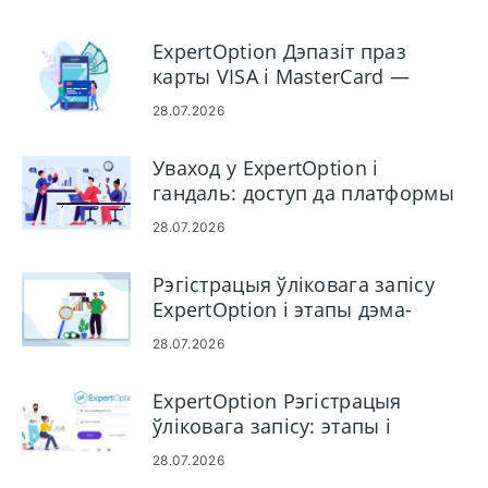
ExpertOption Дэпазіт праз
карты VISA і MasterCard —
Правілы папаўнення карт
28.07.2026
Уваход у ExpertOption і
гандаль: доступ да платформы
бінарных апцыён
28.07.2026
Рэгістрацыя ўліковага запісу
ExpertOption і этапы дэма-
гандлю
28.07.2026
ExpertOption Рэгістрацыя
ўліковага запісу: этапы і
патрабаванні
28.07.2026