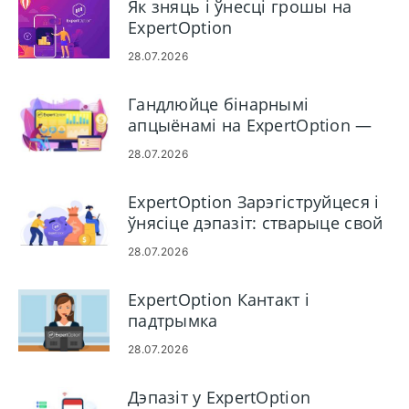
Як зняць і ўнесці грошы на
ExpertOption
28.07.2026
Гандлюйце бінарнымі
апцыёнамі на ExpertOption —
Пакрокавае кіраўніцтва па
28.07.2026
гандлі
ExpertOption Зарэгіструйцеся і
ўнясіце дэпазіт: стварыце свой
уліковы запіс і дадайце сродкі
28.07.2026
ExpertOption Кантакт і
падтрымка
28.07.2026
Дэпазіт у ExpertOption