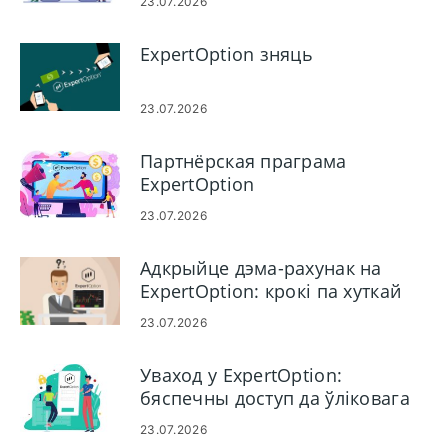
23.07.2026
ExpertOption зняць
23.07.2026
Партнёрская праграма
ExpertOption
23.07.2026
Адкрыйце дэма-рахунак на
ExpertOption: крокі па хуткай
наладзе
23.07.2026
Уваход у ExpertOption:
бяспечны доступ да ўліковага
запісу і ліквідацыю непаладак
23.07.2026