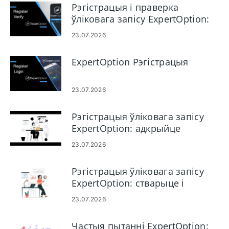
Рэгістрацыя і праверка
ўліковага запісу ExpertOption:
крокі і патрабаванні
23.07.2026
ExpertOption Рэгістрацыя
23.07.2026
Рэгістрацыя ўліковага запісу
ExpertOption: адкрыйце
гандлёвы рахунак
23.07.2026
Рэгістрацыя ўліковага запісу
ExpertOption: стварыце і
зарэгіструйце свой уліковы
23.07.2026
запіс
Частыя пытанні ExpertOption: