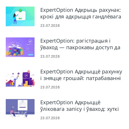
ExpertOption Адкрыць рахунак:
крокі для адкрыцця гандлёвага
рахунку
23.07.2026
ExpertOption: рэгістрацыя і
ўваход — пакрокавы доступ да
ўліковага запісу
23.07.2026
ExpertOption Адкрыццё рахунку
і зняцце грошай: патрабаванні
і працэс
23.07.2026
ExpertOption Адкрыццё
ўліковага запісу і ўваход: хуткі
доступ да ўліковага запісу
23.07.2026