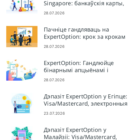
Singapore: банкаўскія карты,
электронныя плацяжы і крыпта
28.07.2026
Пачніце гандляваць на
ExpertOption: крок за крокам
для пачаткоўцаў
28.07.2026
ExpertOption: Гандлюйце
бінарнымі апцыёнамі і
здымайце грошы
28.07.2026
Дэпазіт ExpertOption у Егіпце:
Visa/Mastercard, электронныя
плацяжы і крыпта
23.07.2026
Дэпазіт ExpertOption у
Малайзіі: Visa/Mastercard,