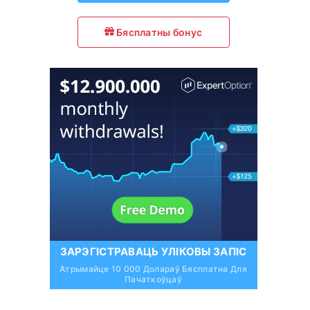
Бясплатны бонус
ЗАРЭГІСТРАВАЦЬ УЛІКОВЫ ЗАПІС
Атрымайце 10 000 Долараў Бясплатна Для
Пачаткоўцаў