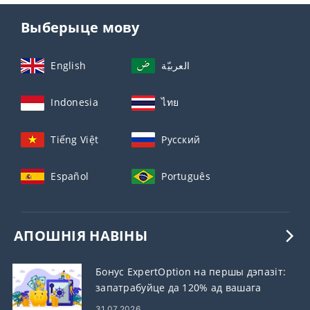
Выберыце мову
English
العربيّة
Indonesia
ไทย
Tiếng Việt
Русский
Español
Português
АПОШНІЯ НАВІНЫ
Бонус ExpertOption на першы дэпазіт:
запатрабуйце да 120% ад вашага
дэпазіту
31.07.2026