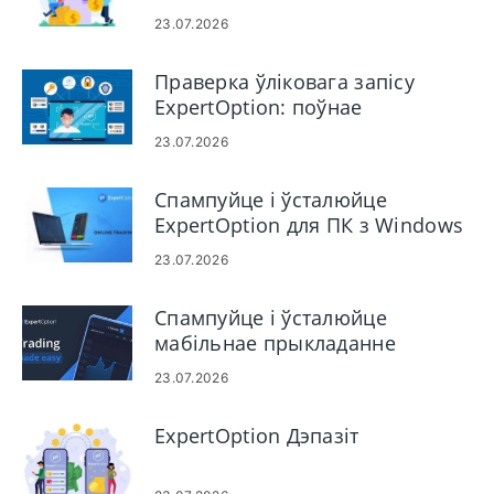
E‑Payments і Crypto
23.07.2026
Праверка ўліковага запісу
ExpertOption: поўнае
пакрокавае кіраўніцтва па
23.07.2026
праверцы асобы і дакументаў
Спампуйце і ўсталюйце
ExpertOption для ПК з Windows
і macOS
23.07.2026
Спампуйце і ўсталюйце
мабільнае прыкладанне
ExpertOption для Android і iOS
23.07.2026
ExpertOption Дэпазіт