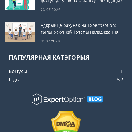
доступ да ўліковага запісу і ліквідацыю
непаладак
23.07.2026
Адкрыйце рахунак на ExpertOption:
тыпы рахункаў і этапы наладжвання
31.07.2026
ПАПУЛЯРНАЯ КАТЭГОРЫЯ
Бонусы
1
Гіды
52