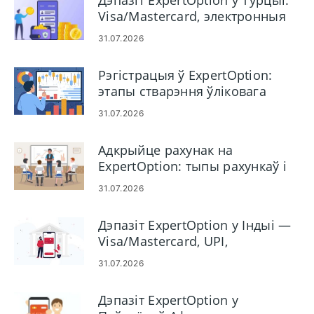
Дэпазіт ExpertOption у Турцыі:
Visa/Mastercard, электронныя
плацяжы і крыптавалюта
31.07.2026
Рэгістрацыя ў ExpertOption:
этапы стварэння ўліковага
запісу і патрабаванні
31.07.2026
Адкрыйце рахунак на
ExpertOption: тыпы рахункаў і
этапы наладжвання
31.07.2026
Дэпазіт ExpertOption у Індыі —
Visa/Mastercard, UPI,
электронныя плацяжы і крыпта
31.07.2026
Дэпазіт ExpertOption у