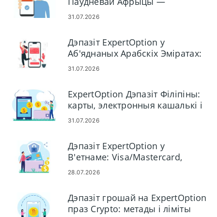
Паўднёвай Афрыцы —
Visa/Mastercard, Skrill, Neteller,
31.07.2026
Crypto
Дэпазіт ExpertOption у
Аб'яднаных Арабскіх Эміратах:
Visa/Mastercard, электронныя
31.07.2026
плацяжы і крыпта
ExpertOption Дэпазіт Філіпіны:
карты, электронныя кашалькі і
крыпта
31.07.2026
Дэпазіт ExpertOption у
В'етнаме: Visa/Mastercard,
Інтэрнэт-банкінг, электронныя
28.07.2026
плацяжы і крыпта
Дэпазіт грошай на ExpertOption
праз Crypto: метады і ліміты