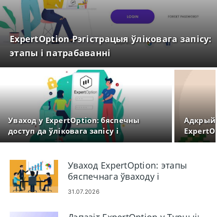
ExpertOption Рэгістрацыя ўліковага запісу:
этапы і патрабаванні
Уваход у ExpertOption: бяспечны
Адкрыйц
доступ да ўліковага запісу і
ExpertO
ліквідацыю непаладак
Уваход ExpertOption: этапы
бяспечнага ўваходу і
ліквідацыю непаладак
31.07.2026