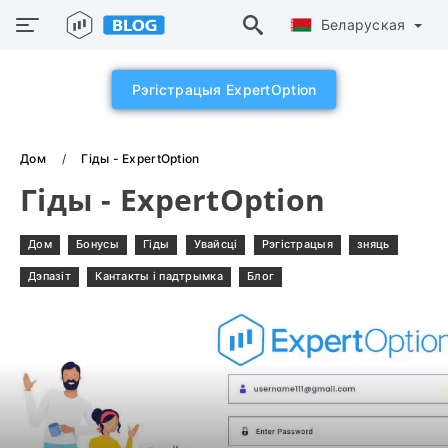
Беларуская
Рэгістрацыя ExpertOption
Дом
Гіды - ExpertOption
Гіды - ExpertOption
Дом
Бонусы
Гіды
Увайсці
Рэгістрацыя
зняць
Дэпазіт
Кантакты і падтрымка
Блог