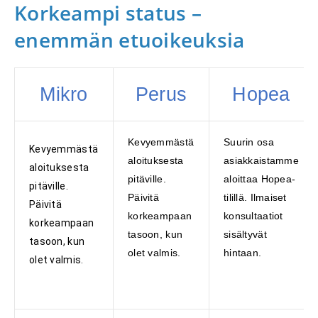
Korkeampi status –
enemmän etuoikeuksia
Mikro
Perus
Hopea
Kevyemmästä
Suurin osa
Kevyemmästä
aloituksesta
asiakkaistamme
aloituksesta
pitäville.
aloittaa Hopea-
pitäville.
Päivitä
tilillä. Ilmaiset
Päivitä
korkeampaan
konsultaatiot
korkeampaan
tasoon, kun
sisältyvät
tasoon, kun
olet valmis.
hintaan.
olet valmis.