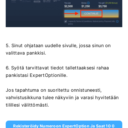
5. Sinut ohjataan uudelle sivulle, jossa sinun on
valittava pankkisi.
6. Syötä tarvittavat tiedot tallettaaksesi rahaa
pankistasi ExpertOptionille.
Jos tapahtuma on suoritettu onnistuneesti,
vahvistusikkuna tulee näkyviin ja varasi hyvitetään
tilillesi välittömästi.
Rekisteröidy Numeroon ExpertOption Ja Saat 10 0