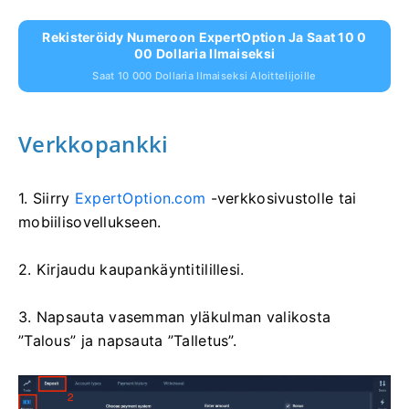
Rekisteröidy Numeroon ExpertOption Ja Saat 10 0
00 Dollaria Ilmaiseksi
Saat 10 000 Dollaria Ilmaiseksi Aloittelijoille
Verkkopankki
1. Siirry
ExpertOption.com
-verkkosivustolle tai
mobiilisovellukseen.
2. Kirjaudu kaupankäyntitilillesi.
3. Napsauta vasemman yläkulman valikosta
”Talous” ja napsauta ”Talletus”.