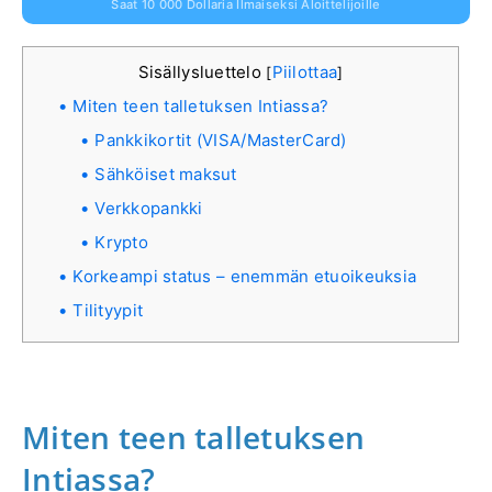
Saat 10 000 Dollaria Ilmaiseksi Aloittelijoille
Sisällysluettelo
Piilottaa
[
]
Miten teen talletuksen Intiassa?
Pankkikortit (VISA/MasterCard)
Sähköiset maksut
Verkkopankki
Krypto
Korkeampi status – enemmän etuoikeuksia
Tilityypit
Miten teen talletuksen
Intiassa?