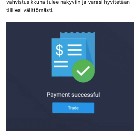
vahvistusikkuna tulee näkyviin ja varasi hyvitetään
tilillesi välittömästi.