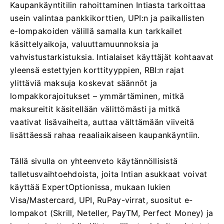
Kaupankäyntitilin rahoittaminen Intiasta tarkoittaa
usein valintaa pankkikorttien, UPI:n ja paikallisten
e-lompakoiden välillä samalla kun tarkkailet
käsittelyaikoja, valuuttamuunnoksia ja
vahvistustarkistuksia. Intialaiset käyttäjät kohtaavat
yleensä estettyjen korttityyppien, RBI:n rajat
ylittäviä maksuja koskevat säännöt ja
lompakkorajoitukset – ymmärtäminen, mitkä
maksureitit käsitellään välittömästi ja mitkä
vaativat lisävaiheita, auttaa välttämään viiveitä
lisättäessä rahaa reaaliaikaiseen kaupankäyntiin.
Tällä sivulla on yhteenveto käytännöllisistä
talletusvaihtoehdoista, joita Intian asukkaat voivat
käyttää ExpertOptionissa, mukaan lukien
Visa/Mastercard, UPI, RuPay-virrat, suositut e-
lompakot (Skrill, Neteller, PayTM, Perfect Money) ja