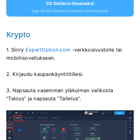
00 Dollaria Ilmaiseksi
Saat 10 000 Dollaria Ilmaiseksi Aloittelijoille
Krypto
1. Siirry
ExpertOption.com
-verkkosivustolle tai
mobiilisovellukseen.
2. Kirjaudu kaupankäyntitilillesi.
3. Napsauta vasemman yläkulman valikosta
”Talous” ja napsauta ”Talletus”.