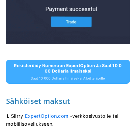
Rekisteröidy Numeroon ExpertOption Ja Saat 10 0
00 Dollaria Ilmaiseksi
Saat 10 000 Dollaria Ilmaiseksi Aloittelijoille
Sähköiset maksut
1. Siirry
ExpertOption.com
-verkkosivustolle tai
mobiilisovellukseen.