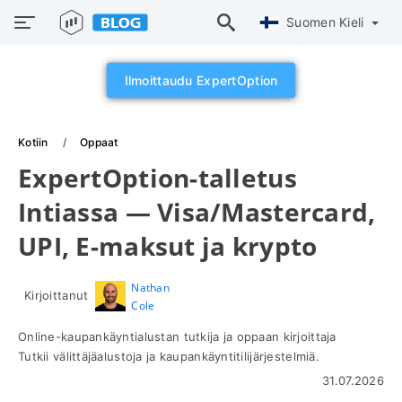
Suomen Kieli
Ilmoittaudu ExpertOption
Kotiin
Oppaat
ExpertOption-talletus
Intiassa — Visa/Mastercard,
UPI, E-maksut ja krypto
Nathan
Kirjoittanut
Cole
Online-kaupankäyntialustan tutkija ja oppaan kirjoittaja
Tutkii välittäjäalustoja ja kaupankäyntitilijärjestelmiä.
31.07.2026