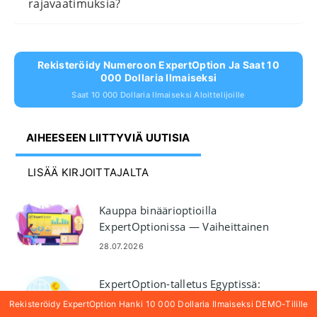
rajavaatimuksia?
Rekisteröidy Numeroon ExpertOption Ja Saat 10
000 Dollaria Ilmaiseksi
Saat 10 000 Dollaria Ilmaiseksi Aloittelijoille
AIHEESEEN LIITTYVIÄ UUTISIA
LISÄÄ KIRJOITTAJALTA
Kauppa binäärioptioilla
ExpertOptionissa — Vaiheittainen
kaupankäyntiopas
28.07.2026
ExpertOption-talletus Egyptissä:
Visa/Mastercard, E-maksut ja
Rekisteröidy ExpertOption Hanki 10 000 Dollaria Ilmaiseksi DEMO-Tilille
krypto