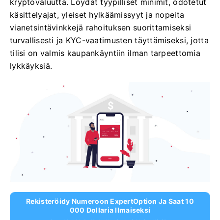
kryptovaluutta. Löydät tyypilliset minimit, odotetut
käsittelyajat, yleiset hylkäämissyyt ja nopeita
vianetsintävinkkejä rahoituksen suorittamiseksi
turvallisesti ja KYC-vaatimusten täyttämiseksi, jotta
tilisi on valmis kaupankäyntiin ilman tarpeettomia
lykkäyksiä.
Rekisteröidy Numeroon ExpertOption Ja Saat 10
000 Dollaria Ilmaiseksi