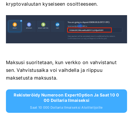
kryptovaluutan kyseiseen osoitteeseen.
Maksusi suoritetaan, kun verkko on vahvistanut
sen. Vahvistusaika voi vaihdella ja riippuu
maksetusta maksusta.
Rekisteröidy Numeroon ExpertOption Ja Saat 10 0
00 Dollaria Ilmaiseksi
Saat 10 000 Dollaria Ilmaiseksi Aloittelijoille