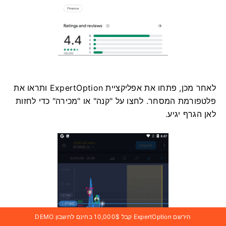
לאחר מכן, פתחו את אפליקציית ExpertOption ותראו את
פלטפורמת המסחר. לחצו על "קנה" או "מכירה" כדי לחזות
לאן הגרף יגיע.
הירשם ExpertOption קבל 10,000$ בחינם לחשבון DEMO