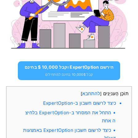
הירשם ExpertOption וקבל 10,000 $ בחינם
קבל 10,000$ בחינם למתחילים
תוֹכֶן הָעִניָנִים
להתחבא
]
[
כיצד לרשום חשבון ב-ExpertOption
התחל את המסחר ב-ExpertOption בלחיצ
ה אחת
כיצד לרשום חשבון ExpertOption באמצעות