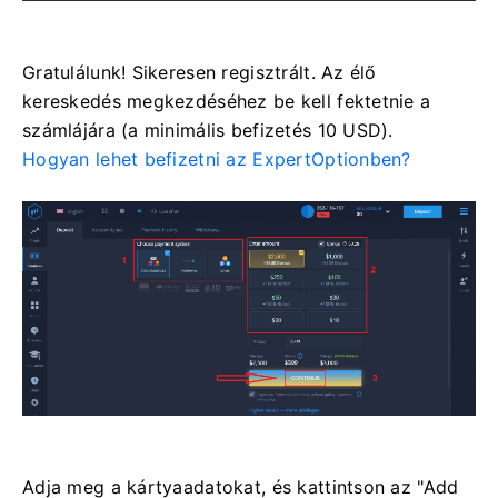
Gratulálunk! Sikeresen regisztrált. Az élő
kereskedés megkezdéséhez be kell fektetnie a
számlájára (a minimális befizetés 10 USD).
Hogyan lehet befizetni az ExpertOptionben?
Adja meg a kártyaadatokat, és kattintson az "Add