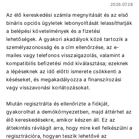
2026.07.28
Az élő kereskedési számla megnyitását és az első
bináris opciós ügyletek lebonyolítását lelassíthatják
a belépési követelmények és a fizetési
lehetőségek. A gyakori akadályok közé tartozik a
személyazonosság és a cím ellenőrzése, az e-
mailes vagy telefonos visszaigazolás, valamint a
kompatibilis befizetési mód kiválasztása; ezeknek
a lépéseknek az idő előtti ismerete csökkenti a
késéseket, és megakadályozza a finanszírozási
vagy visszavonási korlátozásokat.
Miután regisztrálta és ellenőrizte a fiókját,
gyakorolhat a demókörnyezetben, majd áttérhet az
élő kereskedésekre, amikor készen áll. Ez az
áttekintés rávilágít arra, hogy mire kell felkészülni a
regisztrációra, hogyan teszik lehetővé az