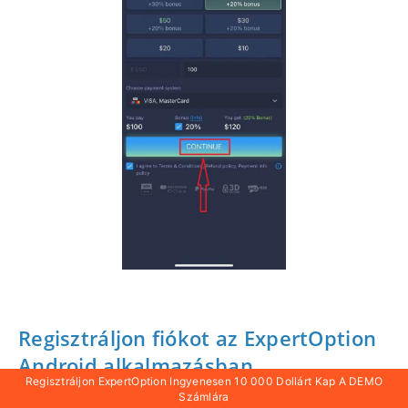
Regisztráljon fiókot az ExpertOption
Android alkalmazásban
Regisztráljon ExpertOption Ingyenesen 10 000 Dollárt Kap A DEMO
Számlára