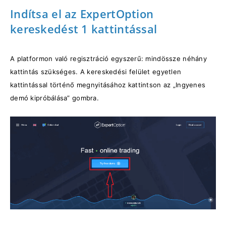
Indítsa el az ExpertOption
kereskedést 1 kattintással
A platformon való regisztráció egyszerű: mindössze néhány
kattintás szükséges. A kereskedési felület egyetlen
kattintással történő megnyitásához kattintson az „Ingyenes
demó kipróbálása” gombra.