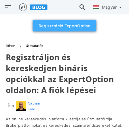
Magyar
Regisztráció ExpertOption
Itthon
Útmutatók
Regisztráljon és
kereskedjen bináris
opciókkal az ExpertOption
oldalon: A fiók lépései
Nathan
Írta
Cole
Az online kereskedési platform kutatója és útmutatóírója
Brókerplatformokat és kereskedési számlarendszereket kutat.