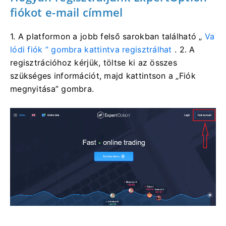
fiókot e-mail címmel
1.
A platformon
a jobb felső sarokban található „
Va
lódi fiók ” gombra kattintva
regisztrálhat
. 2. A
regisztrációhoz kérjük, töltse ki az összes
szükséges információt, majd kattintson a „Fiók
megnyitása” gombra.