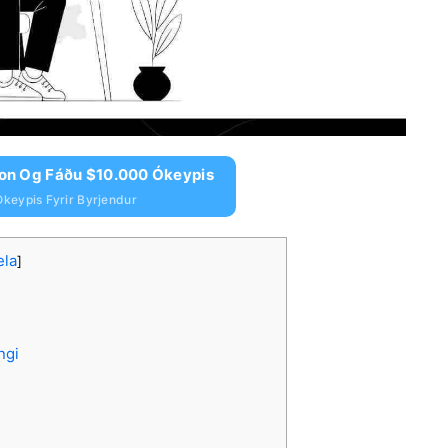
ion Og Fáðu $10.000 Ókeypis
keypis Fyrir Byrjendur
ela
]
ngi
i