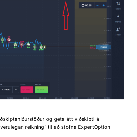
iðskiptaniðurstöður og geta átt viðskipti á
verulegan reikning“ til að stofna ExpertOption