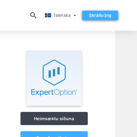
Íslenska
Íslenska
Skráðu þig
Heimsæktu síðuna