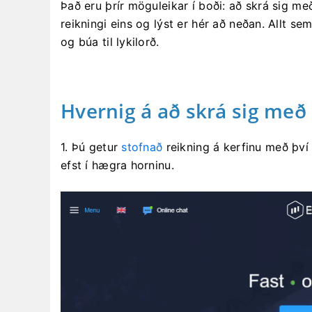
Það eru þrír möguleikar í boði: að skrá sig m
reikningi eins og lýst er hér að neðan. Allt s
og búa til lykilorð.
Hvernig á að skrá sig með
1. Þú getur
stofnað
reikning á kerfinu með því
efst í hægra horninu.