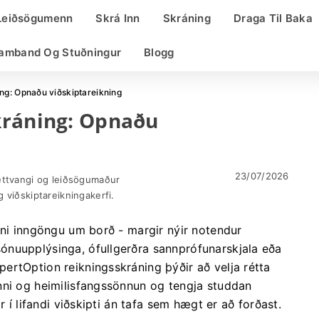
Leiðsögumenn
Skrá Inn
Skráning
Draga Til Baka
amband Og Stuðningur
Blogg
ng: Opnaðu viðskiptareikning
kráning: Opnaðu
23/07/2026
ettvangi og leiðsögumaður
 viðskiptareikningakerfi.
nni inngöngu um borð - margir nýir notendur
ónuupplýsinga, ófullgerðra sannprófunarskjala eða
ertOption reikningsskráning þýðir að velja rétta
nni og heimilisfangssönnun og tengja studdan
r í lifandi viðskipti án tafa sem hægt er að forðast.