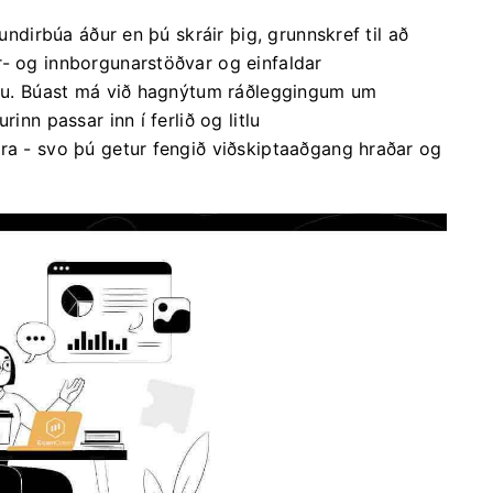
 undirbúa áður en þú skráir þig, grunnskref til að
r- og innborgunarstöðvar og einfaldar
ingu. Búast má við hagnýtum ráðleggingum um
inn passar inn í ferlið og litlu
era - svo þú getur fengið viðskiptaaðgang hraðar og