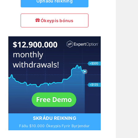
Opnaðu reikning
Ókeypis bónus
SKRÁÐU REIKNING
Fáðu $10.000 Ókeypis Fyrir Byrjendur