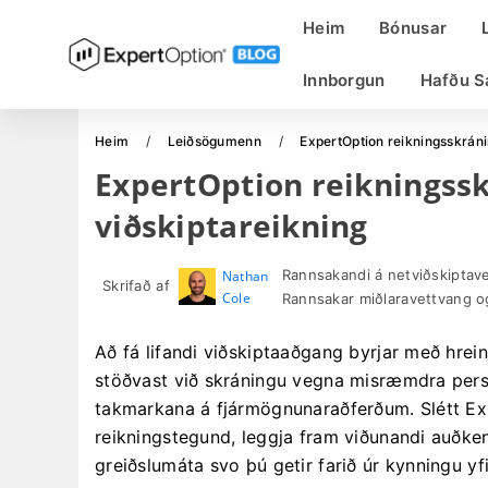
Heim
Bónusar
Innborgun
Hafðu S
Heim
Leiðsögumenn
ExpertOption reikningsskráni
ExpertOption reikningss
viðskiptareikning
Rannsakandi á netviðskiptav
Nathan
Skrifað af
Cole
Rannsakar miðlaravettvang og
Að fá lifandi viðskiptaaðgang byrjar með hrei
stöðvast við skráningu vegna misræmdra pers
takmarkana á fjármögnunaraðferðum. Slétt Exp
reikningstegund, leggja fram viðunandi auðke
greiðslumáta svo þú getir farið úr kynningu yfi