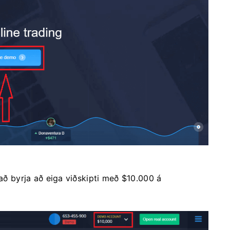
 að byrja að eiga viðskipti með $10.000 á