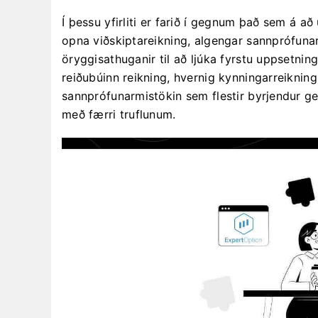
Í þessu yfirliti er farið í gegnum það sem á að
opna viðskiptareikning, algengar sannprófuna
öryggisathuganir til að ljúka fyrstu uppsetn
reiðubúinn reikning, hvernig kynningarreikningur
sannprófunarmistökin sem flestir byrjendur g
með færri truflunum.