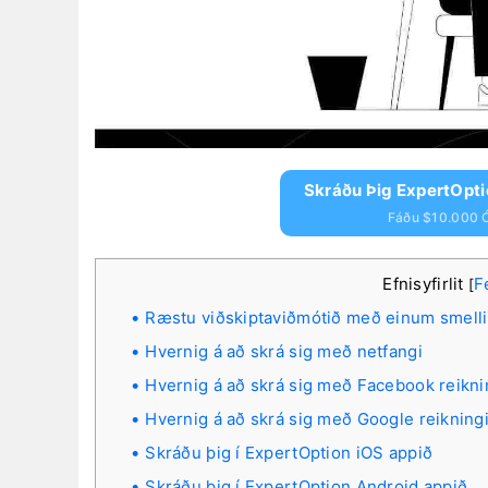
Skráðu Þig ExpertOpt
Fáðu $10.000 Ó
Efnisyfirlit
F
[
Ræstu viðskiptaviðmótið með einum smelli
Hvernig á að skrá sig með netfangi
Hvernig á að skrá sig með Facebook reikni
Hvernig á að skrá sig með Google reikning
Skráðu þig í ExpertOption iOS appið
Skráðu þig í ExpertOption Android appið