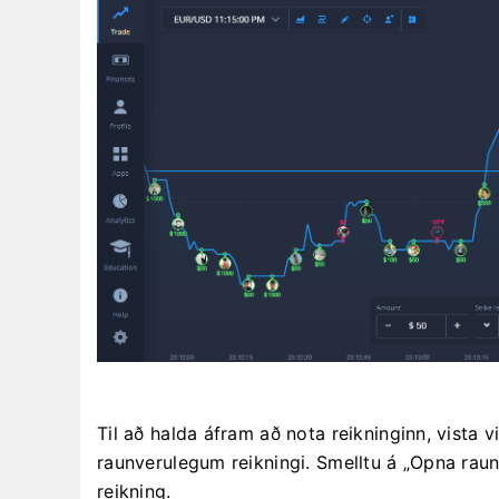
Til að halda áfram að nota reikninginn, vista v
raunverulegum reikningi. Smelltu á „Opna raun
reikning.