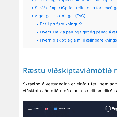
Skráðu ExpertOption reikning á farsímaútg
Algengar spurningar (FAQ)
Er til prufureikningur?
Hversu mikla peninga get ég þénað á æ
Hvernig skipti ég á milli æfingareikning
Ræstu viðskiptaviðmótið 
Skráning á vettvanginn er einfalt ferli sem s
viðskiptaviðmótið með einum smelli smellirðu 