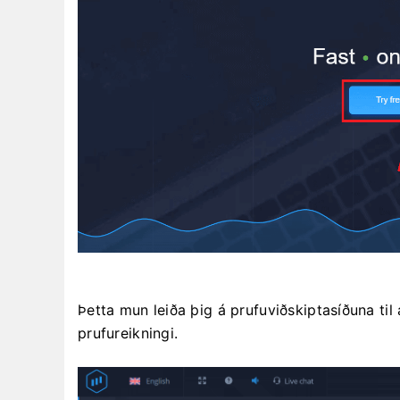
Þetta mun leiða þig á prufuviðskiptasíðuna til
prufureikningi.