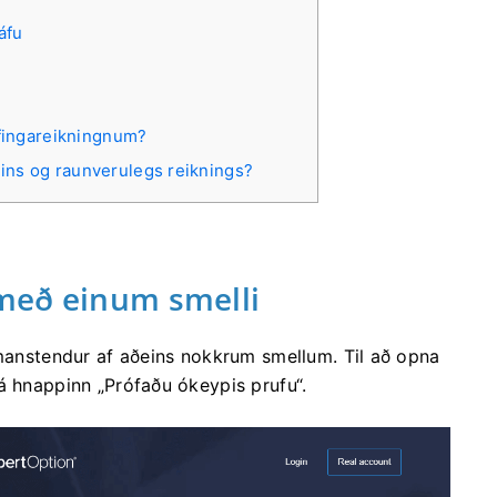
áfu
fingareikningnum?
sins og raunverulegs reiknings?
með einum smelli
amanstendur af aðeins nokkrum smellum. Til að opna
á hnappinn „Prófaðu ókeypis prufu“.