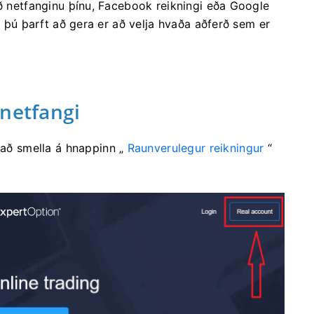
eð netfanginu þínu, Facebook reikningi eða Google
em þú þarft að gera er að velja hvaða aðferð sem er
 netfangi
 að smella á hnappinn „
Raunverulegur reikningur
“