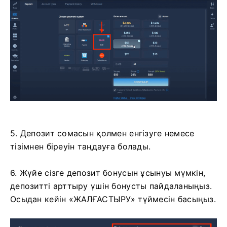
5. Депозит сомасын қолмен енгізуге немесе
тізімнен біреуін таңдауға болады.
6. Жүйе сізге депозит бонусын ұсынуы мүмкін,
депозитті арттыру үшін бонусты пайдаланыңыз.
Осыдан кейін «ЖАЛҒАСТЫРУ» түймесін басыңыз.