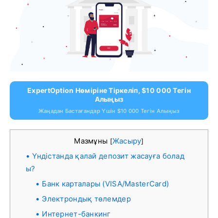
ExpertOption Нөміріне Тіркеліп, $10 000 Тегін
Алыңыз
Жаңадан Бастағандар Үшін $10 000 Тегін Алыңыз
Мазмұны
Жасыру
[
]
Үндістанда қалай депозит жасауға болад
ы?
Банк карталары (VISA/MasterCard)
Электрондық төлемдер
Интернет-банкинг