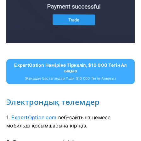
ExpertOption Нөміріне Тіркеліп, $10 000 Тегін Ал
Ыңыз
Жаңадан Бастағандар Үшін $10 000 Тегін Алыңыз
Электрондық төлемдер
1.
ExpertOption.com
веб-сайтына немесе
мобильді қосымшасына кіріңіз.