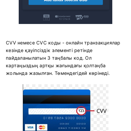
CVV немесе СVС коды - онлайн транзакциялар
кезінде қауіпсіздік элементі ретінде
пайдаланылатын 3 таңбалы код. Ол
картаңыздың артқы жағындағы қолтаңба
жолында жазылған. Төмендегідей көрінеді.