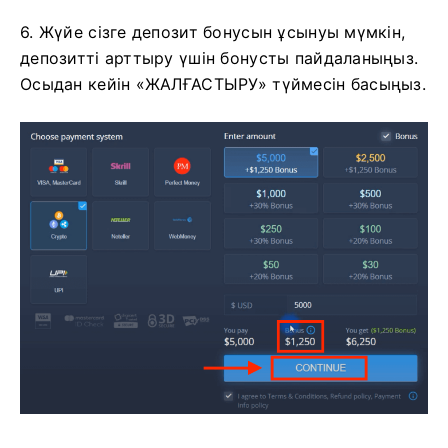
6. Жүйе сізге депозит бонусын ұсынуы мүмкін,
депозитті арттыру үшін бонусты пайдаланыңыз.
Осыдан кейін «ЖАЛҒАСТЫРУ» түймесін басыңыз.