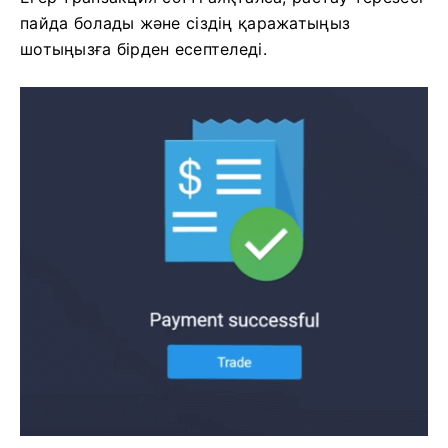
пайда болады және сіздің қаражатыңыз
шотыңызға бірден есептеледі.