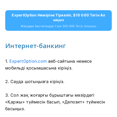
ExpertOption Нөміріне Тіркеліп, $10 000 Тегін Ал
Ыңыз
Жаңадан Бастағандар Үшін $10 000 Тегін Алыңыз
Интернет-банкинг
1.
ExpertOption.com
веб-сайтына немесе
мобильді қосымшасына кіріңіз.
2. Сауда шотыңызға кіріңіз.
3. Сол жақ жоғарғы бұрыштағы мәзірдегі
«Қаржы» түймесін басып, «Депозит» түймесін
басыңыз.