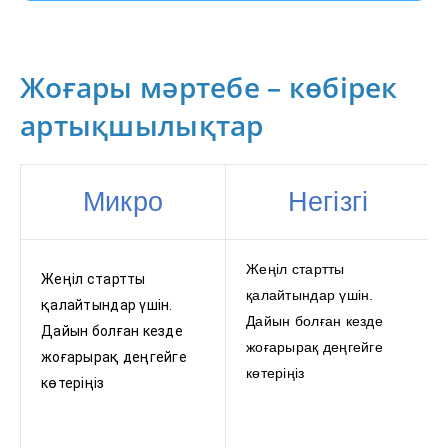
Жоғары мәртебе – көбірек
артықшылықтар
Микро
Негізгі
Жеңіл стартты
Жеңіл стартты
қалайтындар үшін.
қалайтындар үшін.
Дайын болған кезде
Дайын болған кезде
жоғарырақ деңгейге
жоғарырақ деңгейге
көтеріңіз
көтеріңіз