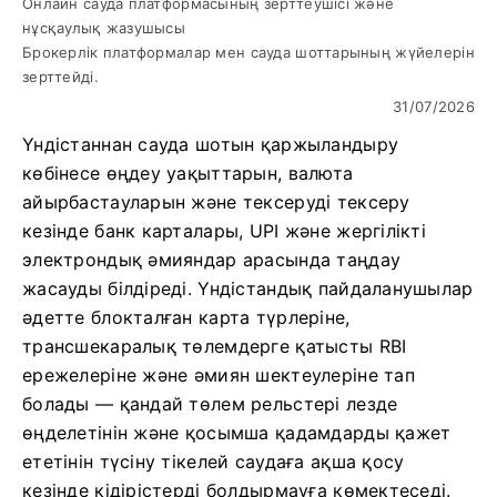
Онлайн сауда платформасының зерттеушісі және
нұсқаулық жазушысы
Брокерлік платформалар мен сауда шоттарының жүйелерін
зерттейді.
31/07/2026
Үндістаннан сауда шотын қаржыландыру
көбінесе өңдеу уақыттарын, валюта
айырбастауларын және тексеруді тексеру
кезінде банк карталары, UPI және жергілікті
электрондық әмияндар арасында таңдау
жасауды білдіреді. Үндістандық пайдаланушылар
әдетте блокталған карта түрлеріне,
трансшекаралық төлемдерге қатысты RBI
ережелеріне және әмиян шектеулеріне тап
болады — қандай төлем рельстері лезде
өңделетінін және қосымша қадамдарды қажет
ететінін түсіну тікелей саудаға ақша қосу
кезінде кідірістерді болдырмауға көмектеседі.