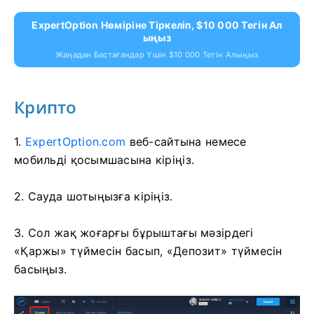
ExpertOption Нөміріне Тіркеліп, $10 000 Тегін Ал
Ыңыз
Жаңадан Бастағандар Үшін $10 000 Тегін Алыңыз
Крипто
1.
ExpertOption.com
веб-сайтына немесе
мобильді қосымшасына кіріңіз.
2. Сауда шотыңызға кіріңіз.
3. Сол жақ жоғарғы бұрыштағы мәзірдегі
«Қаржы» түймесін басып, «Депозит» түймесін
басыңыз.