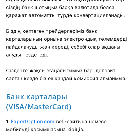
сіздің банк шотыңыз басқа валютада болса,
қаражат автоматты түрде конвертацияланады.
Біздің көптеген трейдерлеріміз банк
карталарының орнына электрондық төлемдерді
пайдалануды жөн көреді, себебі олар ақшаны
алуды тездетеді.
Сіздерге жақсы жаңалығымыз бар: депозит
салған кезде біз ешқандай комиссия алмаймыз.
Банк карталары
(VISA/MasterCard)
1.
ExpertOption.com
веб-сайтына немесе
мобильді қосымшасына кіріңіз.