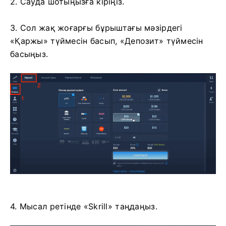
2. Сауда шотыңызға кіріңіз.
3. Сол жақ жоғарғы бұрыштағы мәзірдегі
«Қаржы» түймесін басып, «Депозит» түймесін
басыңыз.
4. Мысал ретінде «Skrill» таңдаңыз.