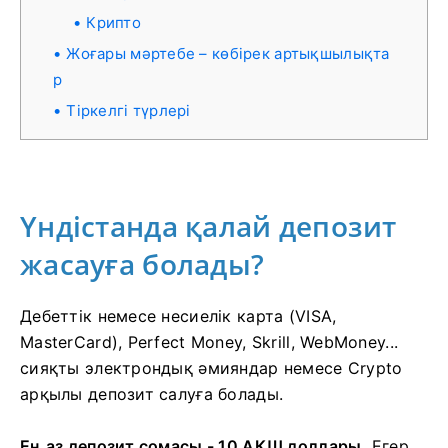
Крипто
Жоғары мәртебе – көбірек артықшылықта
р
Тіркелгі түрлері
Үндістанда қалай депозит
жасауға болады?
Дебеттік немесе несиелік карта (VISA,
MasterCard), Perfect Money, Skrill, WebMoney...
сияқты электрондық әмияндар немесе Crypto
арқылы депозит салуға болады.
Ең аз депозит сомасы - 10 АҚШ доллары.
Егер