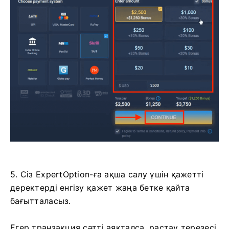
5. Сіз ExpertOption-ға ақша салу үшін қажетті
деректерді енгізу қажет жаңа бетке қайта
бағытталасыз.
Егер транзакция сәтті аяқталса, растау терезесі