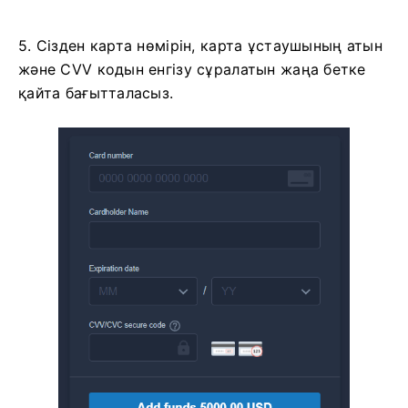
5. Сізден карта нөмірін, карта ұстаушының атын
және CVV кодын енгізу сұралатын жаңа бетке
қайта бағытталасыз.