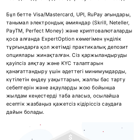
Бұл бетте Visa/Mastercard, UPI, RuPay ағындары,
танымал электрондық әмияндар (Skrill, Neteller,
PayTM, Perfect Money) және криптовалюталарды
қоса алғанда ExpertOption көмегімен үнділік
тұрғындарға қол жетімді практикалық депозит
опциялары жинақталған. Сіз қаржыландыруды
қауіпсіз аяқтау және KYC талаптарын
қанағаттандыру үшін әдеттегі минимумдарды,
күтілетін өңдеу уақыттарын, жалпы бас тарту
себептерін және ақауларды жою бойынша
жылдам кеңестерді таба аласыз, осылайша
есептік жазбаңыз қажетсіз кідіріссіз саудаға
дайын болады.