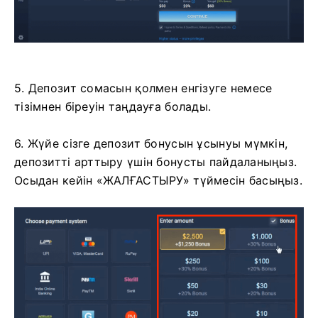
5. Депозит сомасын қолмен енгізуге немесе
тізімнен біреуін таңдауға болады.
6. Жүйе сізге депозит бонусын ұсынуы мүмкін,
депозитті арттыру үшін бонусты пайдаланыңыз.
Осыдан кейін «ЖАЛҒАСТЫРУ» түймесін басыңыз.