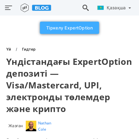
Қазақша
Тіркелу ExpertOption
Үй
Гидтер
Үндістандағы ExpertOption
депозиті —
Visa/Mastercard, UPI,
электронды төлемдер
және крипто
Nathan
Жазған
Cole