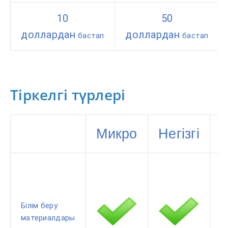
10
50
доллардан
доллардан
бастап
бастап
Тіркелгі түрлері
Микро
Негізгі
К
Білім беру
материалдары