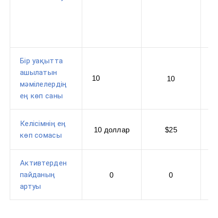
Бір уақытта
ашылатын
10
10
мәмілелердің
ең көп саны
Келісімнің ең
10 доллар
$25
көп сомасы
Активтерден
пайданың
0
0
артуы