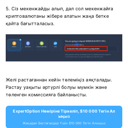
5. Сіз мекенжайды алып, дәл сол мекенжайға
криптовалютаны жібере алатын жаңа бетке
қайта бағытталасыз.
Желі растағаннан кейін төлеміңіз аяқталады.
Растау уақыты әртүрлі болуы мүмкін және
төленген комиссияға байланысты.
ExpertOption Нөміріне Тіркеліп, $10 000 Тегін Ал
Ыңыз
Жаңадан Бастағандар Үшін $10 000 Тегін Алыңыз