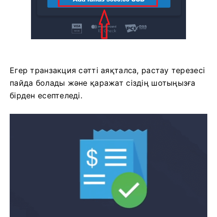
Егер транзакция сәтті аяқталса, растау терезесі
пайда болады және қаражат сіздің шотыңызға
бірден есептеледі.