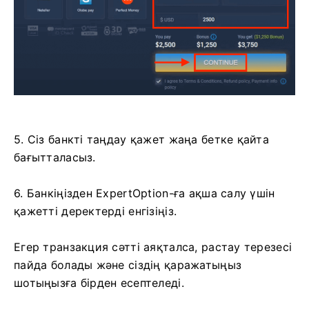
5. Сіз банкті таңдау қажет жаңа бетке қайта
бағытталасыз.
6. Банкіңізден ExpertOption-ға ақша салу үшін
қажетті деректерді енгізіңіз.
Егер транзакция сәтті аяқталса, растау терезесі
пайда болады және сіздің қаражатыңыз
шотыңызға бірден есептеледі.