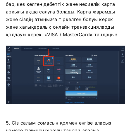
бар, кез келген дебеттік және несиелік карта
арқылы ақша салуға болады. Карта жарамды
және сіздің атыңызға тіркелген болуы керек
және халықаралық онлайн транзакцияларды
қолдауы керек. «VISA / MasterCard» таңдаңыз.
5. Сіз салым сомасын қолмен енгізе аласыз
немесе тізімнен біреуін таңдай аласыз.