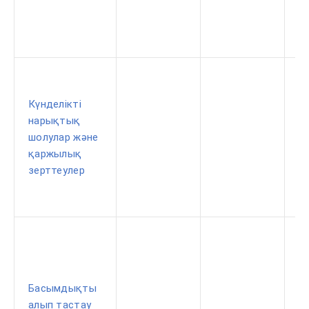
Күнделікті
нарықтық
шолулар және
қаржылық
зерттеулер
Басымдықты
алып тастау