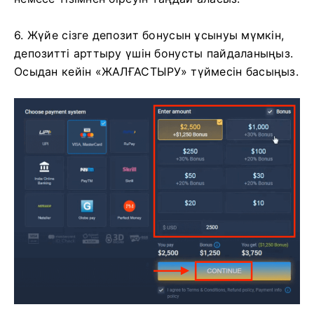
6. Жүйе сізге депозит бонусын ұсынуы мүмкін,
депозитті арттыру үшін бонусты пайдаланыңыз.
Осыдан кейін «ЖАЛҒАСТЫРУ» түймесін басыңыз.