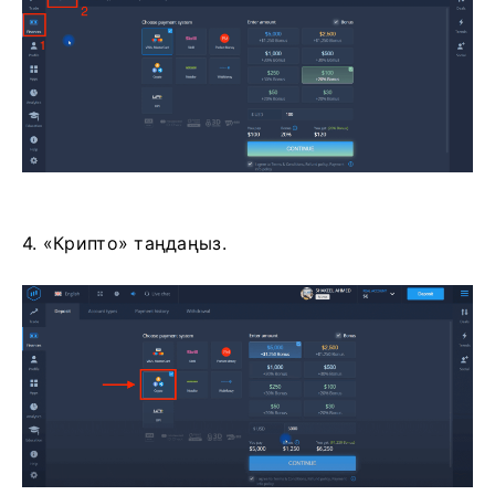
4. «Крипто» таңдаңыз.