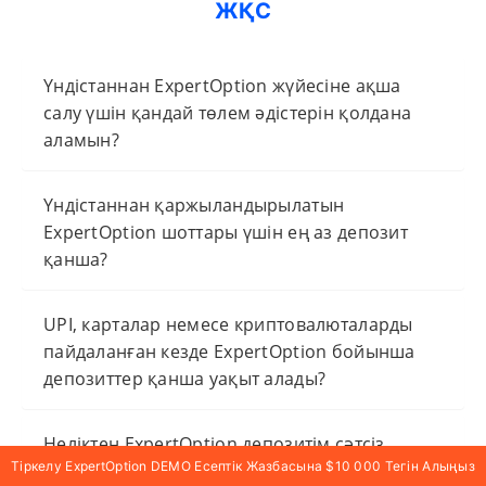
ЖҚС
Үндістаннан ExpertOption жүйесіне ақша
салу үшін қандай төлем әдістерін қолдана
аламын?
Үндістаннан қаржыландырылатын
ExpertOption шоттары үшін ең аз депозит
қанша?
UPI, карталар немесе криптовалюталарды
пайдаланған кезде ExpertOption бойынша
депозиттер қанша уақыт алады?
Неліктен ExpertOption депозитім сәтсіз
Тіркелу ExpertOption DEMO Есептік Жазбасына $10 000 Тегін Алыңыз
аяқталды және оны қалай түзетемін?