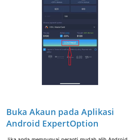
Buka Akaun pada Aplikasi
Android ExpertOption
Jika anda mempunyai peranti mudah alih Android,