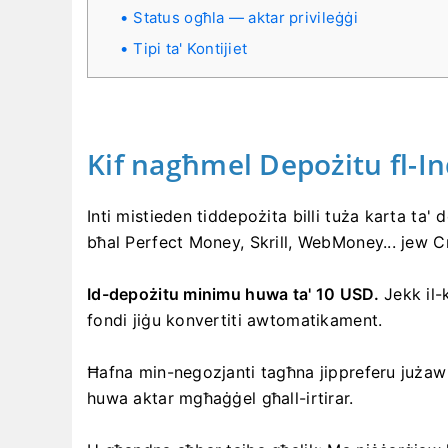
Status ogħla — aktar privileġġi
Tipi ta' Kontijiet
Kif nagħmel Depożitu fl-In
Inti mistieden tiddepożita billi tuża karta ta'
bħal Perfect Money, Skrill, WebMoney... jew C
Id-depożitu minimu huwa ta' 10 USD.
Jekk il-k
fondi jiġu konvertiti awtomatikament.
Ħafna min-negozjanti tagħna jippreferu jużaw ħ
huwa aktar mgħaġġel għall-irtirar.