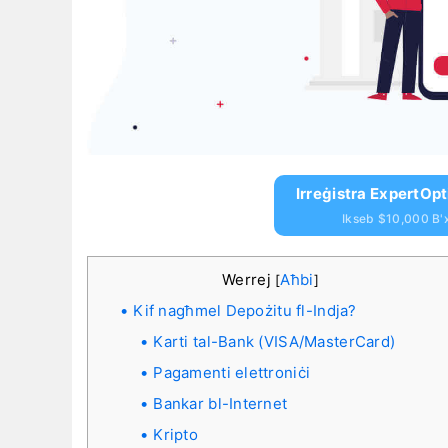
Irreġistra ExpertOpt
Ikseb $10,000 B'
Werrej
Aħbi
[
]
Kif nagħmel Depożitu fl-Indja?
Karti tal-Bank (VISA/MasterCard)
Pagamenti elettroniċi
Bankar bl-Internet
Kripto