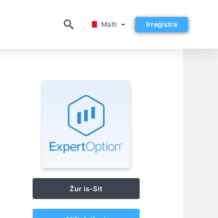
Malti
Malti
Irreġistra
Żur is-Sit