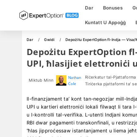
Dar
Bonuses
G
Kuntatt U Appoġġ
Dar
Gwidi
Depożitu ExpertOption fl-Indja — Visa/Ma
Depożitu ExpertOption fl
UPI, ħlasijiet elettroniċi 
Riċerkatur tal-Pjattaforma
Nathan
Miktub Minn
Cole
Tiriċerka pjattaformi ta' s
Il-finanzjament ta’ kont tan-negozjar mill-Indja
UPI u kartieri elettroniċi lokali filwaqt li tara 
u l-kontrolli tal-verifika. L-utenti Indjani kom
RBI dwar pagamenti transkonfinali, u restrizzjon
'ħlas jipproċessaw istantanjament u liema jeħt