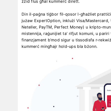
żżid flus għal kummerċ dirett.
Din il-paġna tiġbor fil-qosor l-għażliet prattiċi
jużaw ExpertOption, inklużi Visa/Mastercard, UPI
Neteller, PayTM, Perfect Money) u kripto-munita
mistennija, raġunijiet ta’ rifjut komuni, u pariri
finanzjament b’mod sigur u tissodisfa r-rekwiżi
kummerċ mingħajr hold-ups bla bżonn.