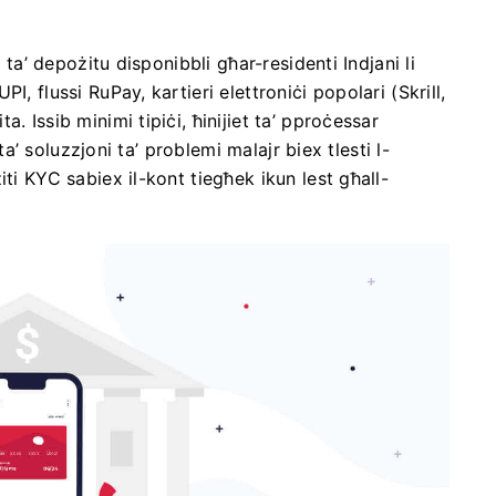
 ta’ depożitu disponibbli għar-residenti Indjani li
, flussi RuPay, kartieri elettroniċi popolari (Skrill,
. Issib minimi tipiċi, ħinijiet ta’ pproċessar
 ta’ soluzzjoni ta’ problemi malajr biex tlesti l-
ti KYC sabiex il-kont tiegħek ikun lest għall-