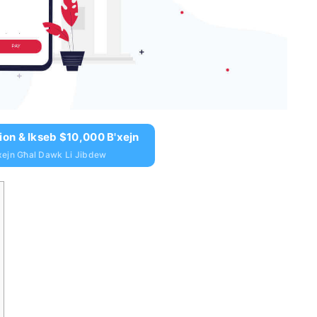
ion & Ikseb $10,000 B'xejn
xejn Għal Dawk Li Jibdew