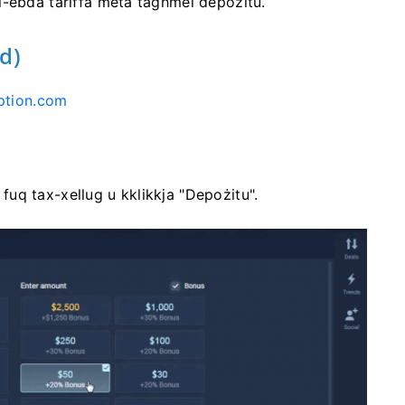
l-ebda tariffa meta tagħmel depożitu.
d)
ption.com
' fuq tax-xellug u kklikkja "Depożitu".