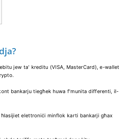
dja?
 debitu jew ta' kreditu (VISA, MasterCard), e-wallet
rypto.
ont bankarju tiegħek huwa f'munita differenti, il-
lasijiet elettroniċi minflok karti bankarji għax