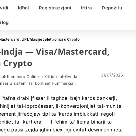
widi
Idħol
Reġistrazzjoni
Irtira
Depożitu
Blog
stercard, UPI, ħlasijiet elettroniċi u Crypto
-Indja — Visa/Mastercard,
u Crypto
31/07/2026
 tal-Kummerċ Online u Kittieb tal-Gwida
ensar u sistemi ta' kontijiet kummerċjali.
 ħafna drabi jfisser li tagħżel bejn kards bankarji,
l-ħinijiet tal-ipproċessar, il-konverżjonijiet tal-munita
unement jiffaċċjaw tipi ta 'kards imblukkati, regoli
ijiet tal-kartiera — il-fehim ta' liema binarji ta
ieġu passi żejda jgħin biex jiġi evitat dewmien meta