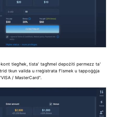
-kont tiegħek, tista' tagħmel depożiti permezz ta'
trid tkun valida u rreġistrata f'ismek u tappoġġja
 "VISA / MasterCard".