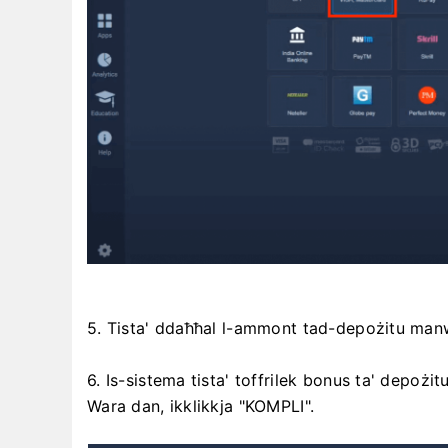
5. Tista' ddaħħal l-ammont tad-depożitu manw
6. Is-sistema tista' toffrilek bonus ta' depożi
Wara dan, ikklikkja "KOMPLI".