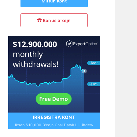
Miftuħ Kont
Bonus b'xejn
IRREĠISTRA KONT
Ikseb $10,000 B'xejn Għal Dawk Li Jibdew