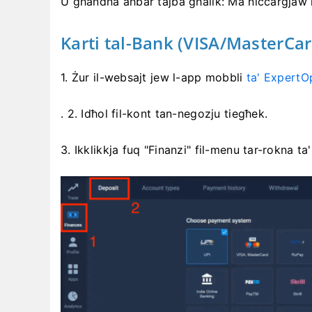
U għandna aħbar tajba għalik: Ma niċċarġjaw 
Karti tal-Bank (VISA/MasterCar
1. Żur
il-websajt jew l-app mobbli
ta' ExpertO
. 2. Idħol fil-kont tan-negozju tiegħek.
3. Ikklikkja fuq "Finanzi" fil-menu tar-rokna ta