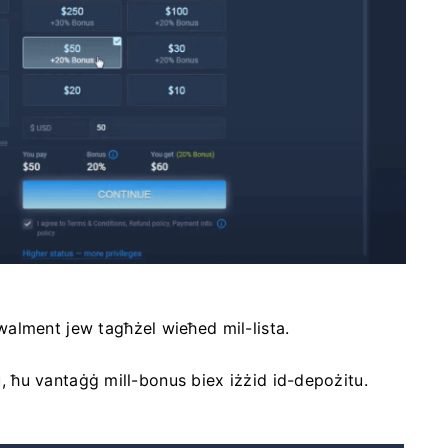
alment jew tagħżel wieħed mil-lista.
tu, ħu vantaġġ mill-bonus biex iżżid id-depożitu.