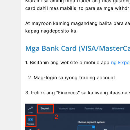
Marami sa aming mga trader ang mas guston
card dahil mas mabilis ito para sa mga withdr
At mayroon kaming magandang balita para sa 
kapag nagdeposito ka.
Mga Bank Card (VISA/MasterC
1. Bisitahin
ang website o mobile app
ng Expe
. 2. Mag-login sa iyong trading account.
3. I-click ang “Finances” sa kaliwang itaas na