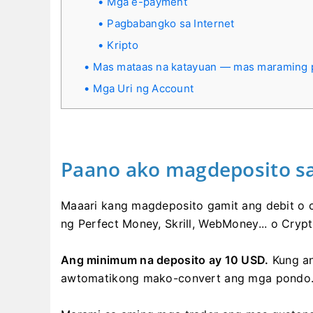
Mga e-payment
Pagbabangko sa Internet
Kripto
Mas mataas na katayuan — mas maraming p
Mga Uri ng Account
Paano ako magdeposito sa
Maaari kang magdeposito gamit ang debit o cr
ng Perfect Money, Skrill, WebMoney... o Crypt
Ang minimum na deposito ay 10 USD.
Kung an
awtomatikong mako-convert ang mga pondo