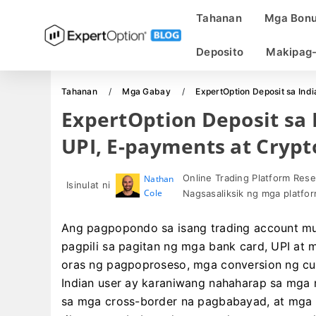
Tahanan
Mga Bon
Deposito
Makipag-
Tahanan
Mga Gabay
ExpertOption Deposit sa Ind
ExpertOption Deposit sa 
UPI, E-payments at Crypt
Online Trading Platform Rese
Nathan
Isinulat ni
Cole
Nagsasaliksik ng mga platfor
Ang pagpopondo sa isang trading account mu
pagpili sa pagitan ng mga bank card, UPI at
oras ng pagpoproseso, mga conversion ng cu
Indian user ay karaniwang nahaharap sa mga 
sa mga cross-border na pagbabayad, at mga 