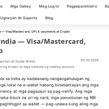
us
Mga Gabay
Mag Log In
Pagpaparehistro
Ba
Ugnayan At Suporta
Blog
ia — Visa/Mastercard, UPI, E-payments at Crypto
India — Visa/Mastercard,
o
07/31/2026
archer at Guide Writer
m ng broker at mga sistema ng trading account.
la sa India ay kadalasang nangangahulugan ng
 mga lokal na e-wallet habang binabantayan ang mga
rrency at mga pagsusuri sa pag-verify. Ang mga
naka-block na uri ng card, mga panuntunan ng RBI
paghihigpit sa wallet — pag-unawa kung aling mga