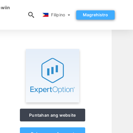
wiin
Filipino
Filipino
Magrehistro
Puntahan ang website