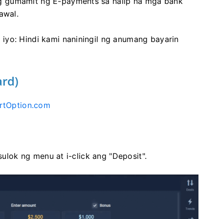
g gumamit ng E-payments sa halip na mga bank
awal.
iyo: Hindi kami naniningil ng anumang bayarin
ard)
rtOption.com
 sulok ng menu at i-click ang "Deposit".