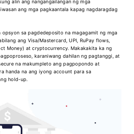
kung alin ang nangangailangan ng mga
aiwasan ang mga pagkaantala kapag nagdaragdag
na opsyon sa pagdedeposito na magagamit ng mga
abilang ang Visa/Mastercard, UPI, RuPay flows,
rfect Money) at cryptocurrency. Makakakita ka ng
pagpoproseso, karaniwang dahilan ng pagtanggi, at
a secure na makumpleto ang pagpopondo at
a handa na ang iyong account para sa
ang hold-up.