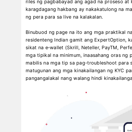
riles ng pagbabayad ang agad na proseso at 
karagdagang hakbang ay nakakatulong na m
ng pera para sa live na kalakalan.
Binubuod ng page na ito ang mga praktikal 
residenteng Indian gamit ang ExpertOption, k
sikat na e‑wallet (Skrill, Neteller, PayTM, Pe
mga tipikal na minimum, inaasahang oras ng 
mabilis na mga tip sa pag-troubleshoot par
matugunan ang mga kinakailangan ng KYC par
pangangalakal nang walang hindi kinakailang