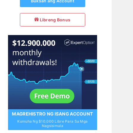
Buksan ang Account
Libreng Bonus
MAGREHISTRO NG ISANG ACCOUNT
Kumuha Ng $10,000 Libre Para Sa Mga
Nagsisimula