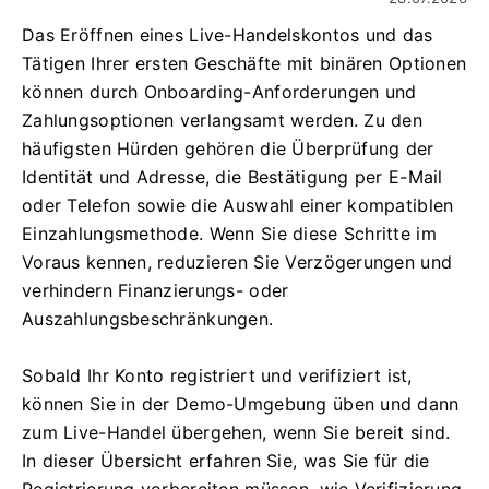
Das Eröffnen eines Live-Handelskontos und das
Tätigen Ihrer ersten Geschäfte mit binären Optionen
können durch Onboarding-Anforderungen und
Zahlungsoptionen verlangsamt werden. Zu den
häufigsten Hürden gehören die Überprüfung der
Identität und Adresse, die Bestätigung per E-Mail
oder Telefon sowie die Auswahl einer kompatiblen
Einzahlungsmethode. Wenn Sie diese Schritte im
Voraus kennen, reduzieren Sie Verzögerungen und
verhindern Finanzierungs- oder
Auszahlungsbeschränkungen.
Sobald Ihr Konto registriert und verifiziert ist,
können Sie in der Demo-Umgebung üben und dann
zum Live-Handel übergehen, wenn Sie bereit sind.
In dieser Übersicht erfahren Sie, was Sie für die