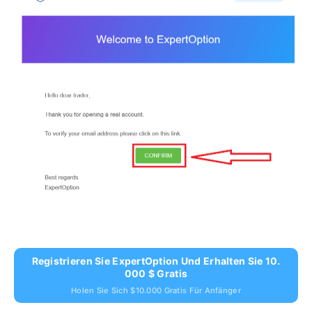
Registrieren Sie ExpertOption Und Erhalten Sie 10.
000 $ Gratis
Holen Sie Sich $10.000 Gratis Für Anfänger