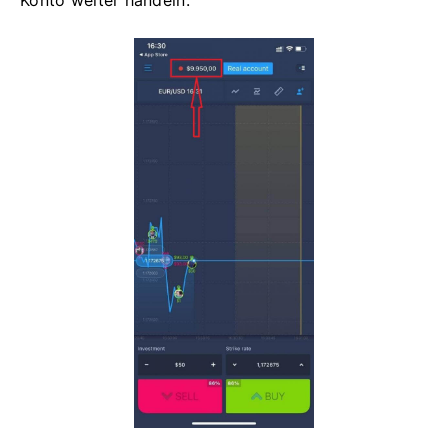
Konto weiter handeln.