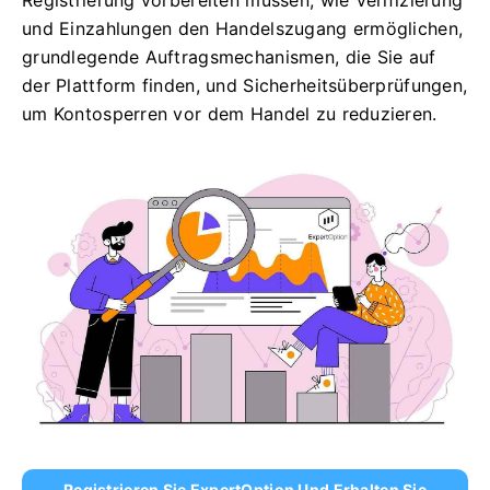
Registrierung vorbereiten müssen, wie Verifizierung
und Einzahlungen den Handelszugang ermöglichen,
grundlegende Auftragsmechanismen, die Sie auf
der Plattform finden, und Sicherheitsüberprüfungen,
um Kontosperren vor dem Handel zu reduzieren.
Registrieren Sie ExpertOption Und Erhalten Sie