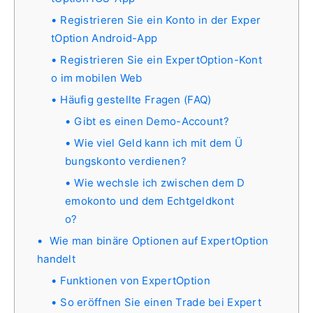
Registrieren Sie ein Konto in der Exper
tOption Android-App
Registrieren Sie ein ExpertOption-Kont
o im mobilen Web
Häufig gestellte Fragen (FAQ)
Gibt es einen Demo-Account?
Wie viel Geld kann ich mit dem Ü
bungskonto verdienen?
Wie wechsle ich zwischen dem D
emokonto und dem Echtgeldkont
o?
Wie man binäre Optionen auf ExpertOption
handelt
Funktionen von ExpertOption
So eröffnen Sie einen Trade bei Expert