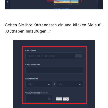
Geben Sie Ihre Kartendaten ein und klicken Sie auf
„Guthaben hinzufügen…“