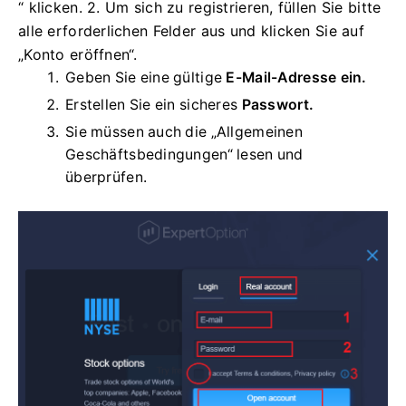
“ klicken. 2. Um sich zu registrieren, füllen Sie bitte
alle erforderlichen Felder aus und klicken Sie auf
„Konto eröffnen“.
Geben Sie eine gültige
E-Mail-Adresse ein.
Erstellen Sie ein sicheres
Passwort.
Sie müssen auch die „Allgemeinen
Geschäftsbedingungen“ lesen und
überprüfen.