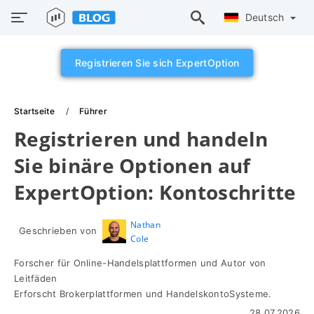
Deutsch
Registrieren Sie sich ExpertOption
Startseite
Führer
Registrieren und handeln
Sie binäre Optionen auf
ExpertOption: Kontoschritte
Nathan
Geschrieben von
Cole
Forscher für Online-Handelsplattformen und Autor von
Leitfäden
Erforscht Brokerplattformen und HandelskontoSysteme.
28.07.2026