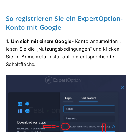
So registrieren Sie ein ExpertOption-
Konto mit Google
1. Um sich mit einem Google-
Konto anzumelden
,
lesen Sie die „Nutzungsbedingungen“ und klicken
Sie im Anmeldeformular auf die entsprechende
Schaltfläche.