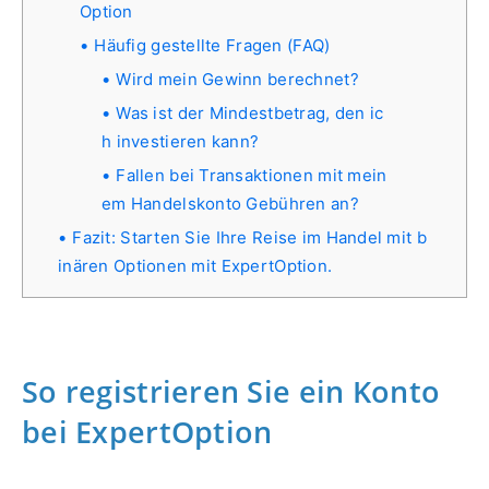
Option
Häufig gestellte Fragen (FAQ)
Wird mein Gewinn berechnet?
Was ist der Mindestbetrag, den ic
h investieren kann?
Fallen bei Transaktionen mit mein
em Handelskonto Gebühren an?
Fazit: Starten Sie Ihre Reise im Handel mit b
inären Optionen mit ExpertOption.
So registrieren Sie ein Konto
bei ExpertOption