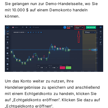
Sie gelangen nun zur Demo-Handelsseite, wo Sie
mit 10.000 $ auf einem Demokonto handeln
können.
Um das Konto weiter zu nutzen, Ihre
Handelsergebnisse zu speichern und anschließend
mit einem Echtgeldkonto zu handeln, klicken Sie
auf „Echtgeldkonto eröffnen“. Klicken Sie dazu auf
„Echtgeldkonto eröffnen“.