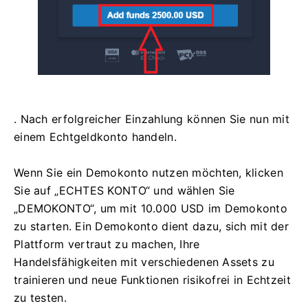
. Nach erfolgreicher Einzahlung können Sie nun mit
einem Echtgeldkonto handeln.
Wenn Sie ein Demokonto nutzen möchten, klicken
Sie auf „ECHTES KONTO“ und wählen Sie
„DEMOKONTO“, um mit 10.000 USD im Demokonto
zu starten. Ein Demokonto dient dazu, sich mit der
Plattform vertraut zu machen, Ihre
Handelsfähigkeiten mit verschiedenen Assets zu
trainieren und neue Funktionen risikofrei in Echtzeit
zu testen.